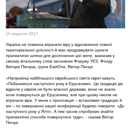
15 вересня 2017
Україна не повинна втрачати віру у відновлення повної
територіальної цілісності й має продовжувати шукати
прагматичні шляхи для досягнення цієї мети, зазначив у
своєму вітальному слові засновник Форуму YES, Фонду
Віктора Пінчука, групи EastOne, Віктор Пінчук.
«Наприкінці найбільшого єврейського свята євреї кажуть:
«Побачимося наступного року в Єрусалимі». Ця традиція діє
відколи у євреїв не було власної держави, вони не знали,
коли повернуться до Єрусалиму, але при цьому ніколи не
втрачали віри. У мене є пропозиція – встановімо традицію й
ми – по завершенні нашої конференції будемо говорити: «До
наступного року у Ялті». А тим часом спробуємо знайти
прагматичні способи повернутися туди», - сказав Віктор
Пінчук.