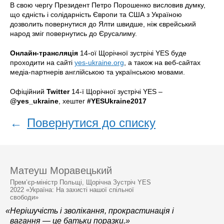
В свою чергу Президент Петро Порошенко висловив думку,
що єдність і солідарність Європи та США з Україною
дозволить повернутися до Ялти швидше, ніж єврейський
народ зміг повернутись до Єрусалиму.
Онлайн-трансляція
14-ої Щорічної зустрічі YES буде
проходити на сайті
yes-ukraine.org
, а також на веб-сайтах
медіа-партнерів англійською та українською мовами.
Офіційний
Twitter
14-ї Щорічної зустрічі YES –
@yes_ukraine
, хештег
#YESUkraine2017
←
Повернутися до списку
Матеуш Моравецький
Прем’єр-міністр Польщі, Щорічна Зустріч YES
2022 «Україна: На захисті нашої спільної
свободи»
«Нерішучість і зволікання, прокрастинація і
вагання — це батьки поразки.»