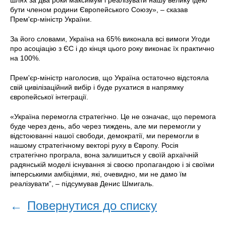
шлях за два роки максимум і реалізувати нашу велику ідею
бути членом родини Європейського Союзу», – сказав
Прем'єр-міністр України.
За його словами, Україна на 65% виконала всі вимоги Угоди
про асоціацію з ЄС і до кінця цього року виконає їх практично
на 100%.
Прем'єр-міністр наголосив, що Україна остаточно відстояла
свій цивілізаційний вибір і буде рухатися в напрямку
європейської інтеграції.
«Україна перемогла стратегічно. Це не означає, що перемога
буде через день, або через тиждень, але ми перемогли у
відстоюванні нашої свободи, демократії, ми перемогли в
нашому стратегічному векторі руху в Європу. Росія
стратегічно програла, вона залишиться у своїй архаїчній
радянській моделі існування зі своєю пропагандою і зі своїми
імперськими амбіціями, які, очевидно, ми не дамо їм
реалізувати”, – підсумував Денис Шмигаль.
←
Повернутися до списку