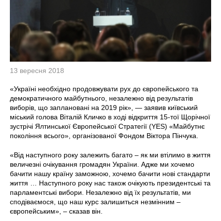
13 вересня 2018
«Україні необхідно продовжувати рух до європейського та
демократичного майбутнього, незалежно від результатів
виборів, що заплановані на 2019 рік», — заявив київський
міський голова Віталій Кличко в ході відкриття 15-тої Щорічної
зустрічі Ялтинської Європейської Стратегії (YES) «Майбутнє
покоління всього», організованої Фондом Віктора Пінчука.
«Від наступного року залежить багато – як ми втілимо в життя
величезні очікування громадян України. Адже ми хочемо
бачити нашу країну заможною, хочемо бачити нові стандарти
життя … Наступного року нас також очікують президентські та
парламентські вибори. Незалежно від їх результатів, ми
сподіваємося, що наш курс залишиться незмінним –
європейським», – сказав він.