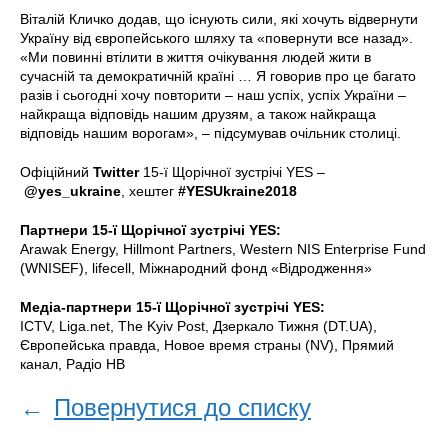
Віталій Кличко додав, що існують сили, які хочуть відвернути
Україну від європейського шляху та «повернути все назад».
«Ми повинні втілити в життя очікування людей жити в
сучасній та демократичній країні … Я говорив про це багато
разів і сьогодні хочу повторити – наш успіх, успіх України –
найкраща відповідь нашим друзям, а також найкраща
відповідь нашим ворогам», – підсумував очільник столиці.
Офіційний
Twitter
15-ї Щорічної зустрічі YES –
@yes_ukraine
, хештег
#YESUkraine2018
Партнери 15-ї Щорічної зустрічі YES:
Arawak Energy, Hillmont Partners, Western NIS Enterprise Fund
(WNISEF), lifecell, Міжнародний фонд «Відродження»
Медіа-партнери 15-ї Щорічної зустрічі YES:
ICTV, Liga.net, The Kyiv Post, Дзеркало Тижня (DT.UA),
Європейська правда, Новое время страны (NV), Прямий
канал, Радіо НВ
←
Повернутися до списку