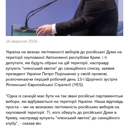
16 вересня 2016
Україна не визнає легітимності виборів до російської Думи на
території окупованої Автономної республіки Крим, і ті
депутати, які будуть обрані на цій території, насправді
купують "членський квиток" до санкційного списку, заявив
президент України Петро Порошенко у своїй промові,
розпочинаючи перший робочий день 13-ї Щорічної зустрічі
Ялтинської Європейської Стратегії (YES).
"Одна із санкцій має бути на так звані російські парламентські
вибори, які відбуваються на території України. Наша відповідь
проста – ми не визнаємо легітимність російських виборів на
окупованій території. Ті, кого оберуть до російської Думи в
Криму, насправді купують "членський квиток" до санкційного
клубу", - сказав він.