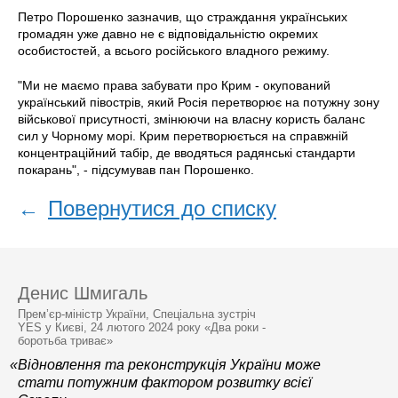
Петро Порошенко зазначив, що страждання українських
громадян уже давно не є відповідальністю окремих
особистостей, а всього російського владного режиму.
"Ми не маємо права забувати про Крим - окупований
український півострів, який Росія перетворює на потужну зону
військової присутності, змінюючи на власну користь баланс
сил у Чорному морі. Крим перетворюється на справжній
концентраційний табір, де вводяться радянські стандарти
покарань", - підсумував пан Порошенко.
←
Повернутися до списку
Денис Шмигаль
Прем’єр-міністр України, Спеціальна зустріч
YES у Києві, 24 лютого 2024 року «Два роки -
боротьба триває»
«Відновлення та реконструкція України може
стати потужним фактором розвитку всієї