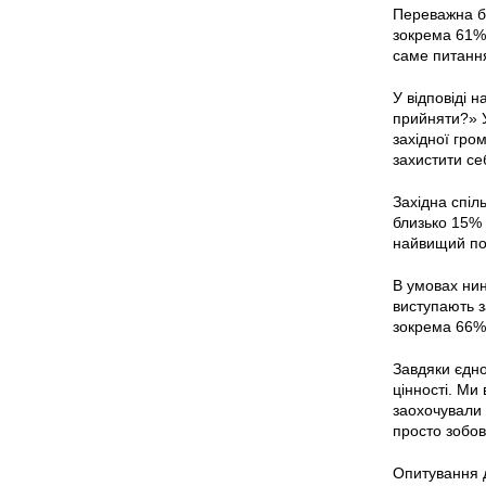
Переважна бі
зокрема 61% 
саме питання
У відповіді 
прийняти?» У
західної гро
захистити се
Західна спіл
близько 15% 
найвищий пок
В умовах нин
виступають з
зокрема 66% 
Завдяки єдно
цінності. Ми
заохочували 
просто зобов
Опитування д