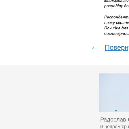
кваліфікацію
розподілу до
Респонденті
низку скрині
Похибка для 
достовірност
←
Поверн
Радослав 
Віцепрем’єр-