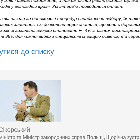
 у їхній країнах походження, а також річний рівень доходів, що від
ходів у відповідній країні. Усі інтерв’ю проводилися онлайн.
в визначали за допомогою процедур випадкового відбору; їм тако
нгових запитань, які дозволяли переконатися, що вони є дорослим,
кожної загальної вибірки становить +/- 4% із рівнем достовірності
і 95% для кожної вибірки спеціалістів із вищою освітою та середн
утися до списку
Сікорський
міністр та Міністр закордонних справ Польщі, Щорічна зуст