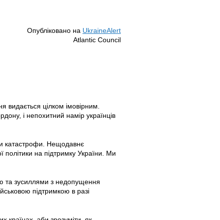
Опубліковано на
UkraineAlert
Atlantic Council
ня видається цілком імовірним.
дону, і непохитний намір українців
ти катастрофи. Нещодавнє
​​політики на підтримку України. Ми
тю та зусиллями з недопущення
ійськовою підтримкою в разі
 країнах, аби зрозуміти, як