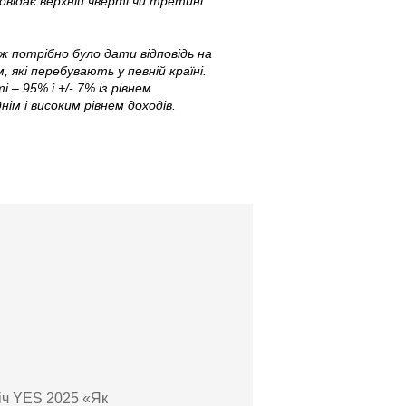
повідає верхній чверті чи третині
ж потрібно було дати відповідь на
 які перебувають у певній країні.
 – 95% і +/- 7% із рівнем
ім і високим рівнем доходів.
річ YES 2025 «Як