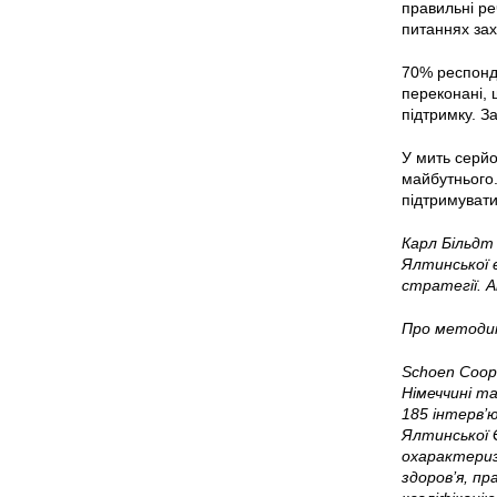
правильні ре
питаннях зах
70% респонде
переконані, 
підтримку. З
У мить серйо
майбутнього.
підтримувати
Карл Більдт 
Ялтинської є
стратегії. 
Про методик
Schoen Coop
Німеччині т
185 інтерв’ю
Ялтинської 
охарактеризу
здоров’я, пр