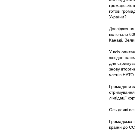
громадськіст
готові грома
України?
Дослідження,
включало 600
Канаді, Вели
У всіх опитан
західне насе
для стримува
знову вторгн
членів НАТО.
Громадяни за
стримування 
ліквідації кор
Ось деякі ос
Громадська п
країни до ЄС