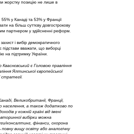
али жорстку позицію не лише в
 55% у Канаді та 53% у Франції
ати на більш суттєву довгострокову
вним партнером у здійсненні реформ.
 захист і вибір демократичного
є підстави вважати, що виборці
ію на підтримку України.
р Кваснєвський є Головою правління
вління Ялтинської європейської
ї стратегії.
наді, Великобританії, Франції,
го населення, а також додатково по
одів у кожній країні від імені
 вторинної вибірки можна
луги/консалтинг, фінанси, охорона
ь повну вищу освіту або аналогічну