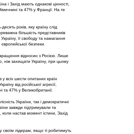
а і Захід мають однакові цінності,
імеччині та 47% у Франції. На те
есять років, яку країну слід
ереважна більшість представників
 Україну, її свободу та намагання
 європейської безпеки.
окращення відносин з Росією. Лише
, ніж захищати Україну, при цьому
 у всіх шести опитаних країн
аїну від російської агресії,
і та 47% у Великобританії.
існість України, так і демократичні
раїни завжди підтримували та
, коли настав момент істини, Захід
у своїм лідерам, якщо ті робитимуть