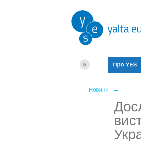
Про YES
←
Новини
Дос
вис
Укра