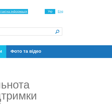
нтактна інформація
Укр
Eng
и
Фото та відео
льнота
дтримки
ї