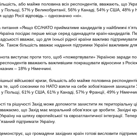
льшість, або майже половина всіх респондентів, вважають, що Україн
у Польщі, 57% у Великобританії, 56% у Канаді, 54% у США, 48% у Н
 щодо Росії відповідь – однозначно «ні».
на питання «Якщо ЄС/НАТО прийматиме кандидатів у найближчі п’ять-д
країна посідає перше місце серед одинадцяти країн-кандидатів. П
мадськості вважає, що для їхньої рідної країни важливо підтримувати
бе. Також більшість вважає надання підтримки Україні важливим для
ьнота виступає проти того, щоб «пожертвувати» Україною заради п
респондентів вважають важливішим покращувати відносини з Росією
азник – 18% у Німеччині.
ішньої військової кризи, більшість або майже половина респондентів
а те, щоб союзники по НАТО взяли на себе зобов’язання захищати Укр
у Польщі, 61% у США, 61% у Канаді, 57% у Франції, 49% у Німеччин
сті та рішучості Захід може допомогти захистити як територіальну ціл
 вважаємо, що Захід має моральний обов’язок це зробити. Західні к
Україну на шляху європейської та євроатлантичної інтеграції. Тепер
’язаний підтримати Україну.
емонструє, що громадяни західних країн готові висловити підтримк