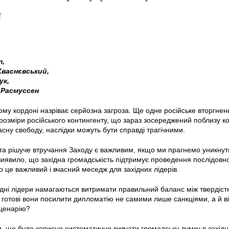
2
т,
Кваснєвський,
ук,
 Расмуссен
ому кордоні назріває серйозна загроза. Ще одне російське вторгнен
озміри російського контингенту, що зараз зосереджений поблизу кор
сну свободу, наслідки можуть бути справді трагічними.
та рішуче втручання Заходу є важливим, якщо ми прагнемо уникну
иявило, що західна громадськість підтримує проведення послідовної 
 це важливий і вчасний меседж для західних лідерів.
ідні лідери намагаються витримати правильний баланс між твердіс
и готові вони посилити дипломатію не самими лише санкціями, а й в
сценарію?
 що буде корисно систематично вивчати громадську думку в західних