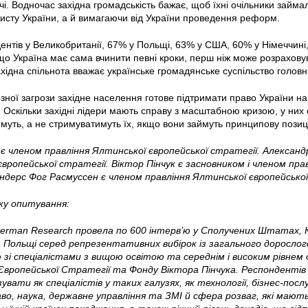
чі. Водночас західна громадськість бажає, щоб їхні очільники займ
исту України, а й вимагаючи від України проведення реформ.
нтів у Великобританії, 67% у Польщі, 63% у США, 60% у Німеччині,
що Україна має сама вчинити певні кроки, перш ніж може розраховув
ахідна спільнота вважає українське громадянське суспільство голо
зної загрози західне населення готове підтримати право України на
 Оскільки західні лідери мають справу з масштабною кризою, у них 
муть, а не стримуватимуть їх, якщо вони займуть принципову позиц
є членом правління Ялтинської європейської стратегії. Александ
вропейської стратегії. Віктор Пінчук є засновником і членом пра
Андерс Фог Расмуссен є членом правління Ялтинської європейсько
у опитування:
erman Research провела по 600 інтерв’ю у Сполучених Штатах, Ка
а Польщі серед репрезентативних вибірок із загального доросло
 зі спеціалістами з вищою освітою та середнім і високим рівнем дох
Європейської Стратегії та Фонду Віктора Пінчука. Респондентів
вати як спеціалістів у таких галузях, як технології, бізнес-пос
аво, наука, державне управління та ЗМІ й сфера розваг, які мают