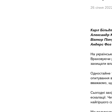
26 січня 202
Карл Більд
Александр 
Віктор Пінч
Андерс Фог
На українськ
Враховуючи р
захищати вла
Одностайне 
опитування в
вважаємо, що
Сьогодні зах
ескалації. Ч
найгіршого 
Ми подумали,