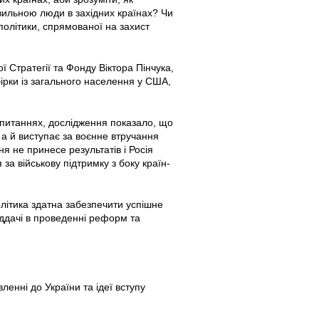
вильною люди в західних країнах? Чи
 політики, спрямованої на захист
 Стратегії та Фонду Віктора Пінчука,
бірки із загального населення у США,
іх питаннях, дослідження показало, що
 а й виступає за воєнне втручання
я не принесе результатів і Росія
за військову підтримку з боку країн-
олітика здатна забезпечити успішне
віддачі в проведенні реформ та
енні до України та ідеї вступу