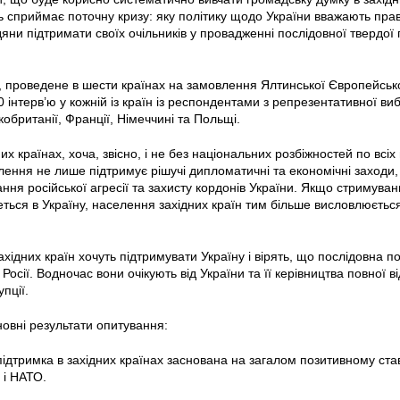
ь сприймає поточну кризу: яку політику щодо України вважають пра
дяни підтримати своїх очільників у провадженні послідовної твердої
 проведене в шести країнах на замовлення Ялтинської Європейської
 інтерв’ю у кожній із країн із респондентами з репрезентативної ви
кобританії, Франції, Німеччині та Польщі.
их країнах, хоча, звісно, ​і​ не без національних розбіжностей по вс
лення не лише підтримує рішучі дипломатичні та економічні заходи,
ння російської агресії та захисту кордонів України. Якщо стримуванн
еться в Україну, населення західних країн тим більше висловлюється 
хідних країн хочуть підтримувати Україну і вірять, що послідовна п
Росії. Водночас вони очікують від України та її керівництва повної 
упції.
новні результати опитування:
ідтримка в західних країнах заснована на загалом позитивному ставл
 і НАТО.