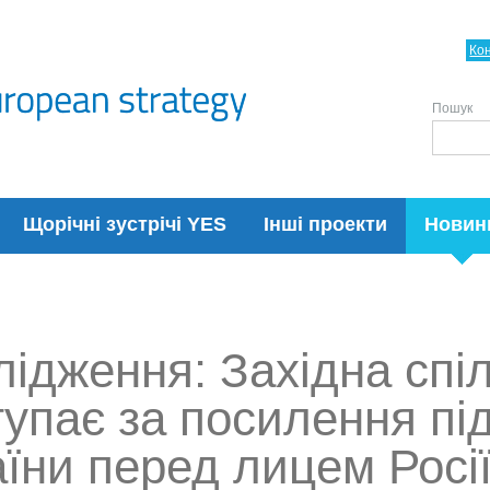
Ко
Пошук
Щорічні зустрічі YES
Інші проекти
Новин
лідження: Західна спі
тупає за посилення пі
їни перед лицем Росі