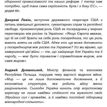
оборонної промисловості та наших реформ. І тепер нам
потрібно, щоб така сама серйозність була і з боку ЄС»,
—
додав він.
Джеремі Левін,
заступник державного секретаря США з
питань зовнішньої допомоги, гуманітарних справ та релігійної
свободи, прокоментував роль США як посередника у мирних
переговорах між росією та Україною:
«Якщо Європа вважає,
що їй не слід брати на себе роль посередника, то цю роль
мають взяти на себе США. Адже хто ще може допомогти
у посередництві між росією та Україною? Усі ми віримо, що
завершення цієї війни — те, що найкраще для України та її
народу, — має бути тривалим і справедливим миром, але
саме миром».
Анджей Доманський,
Міністр фінансів та економіки
Республіки Польща, порушив тему вартості ведення війни:
«Мир
—
це не лише дипломатичне досягнення, а й
економічна структура, яка робить війну менш
раціональною. Сьогодні Україна чинить опір жорстокому
агресору не лише завдяки стійкості та мужності своїх
Збройних сил і громадян, а й завдяки постійній підтримці
міжнародної спільноти».