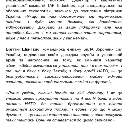
військовополонений, психолог, директор з маркетингу
української компанії TAF Industries, що спеціалізується на
оборонних технологіях, закликав до посилення підтримки
України:
«Якщо ви нам допоможете, ми переможемо
швидше. І буде менше домівок, які доведеться
відбудовувати. Дякуємо за вашу підтримку, але нам
потрібно більше. І ми готові стати вашим партнером,
адже у нас є технології, яких у вас немає».
Бріттні Шкі-Гізіс,
командирка екіпажу БпЛА Збройних сил
України, поділилася своїм досвідом служби в українській
армії та наголосила на тому, як змінився характер
війни:
«Війна змінилася як у тактиці, так і в технологіях. І
те, що я бачу з боку Заходу, з боку армій НАТО, — це
безтурботність, самозаспокоювання, майже відмова
визнати, наскільки кардинальними є зміни на фронті».
«Лише уявіть, скільки дронів на лінії фронту, і як це
унеможливлює просування навіть на 4 км. Я бачила відео
навчань НАТО, де танки, бронемашини та піхота
рухаються відкритими полями, і єдине, про що я можу
думати, — це скільки жертв вони зазнають, застосовуючи
таку тактику. Вони не ставляться до цього серйозно
».