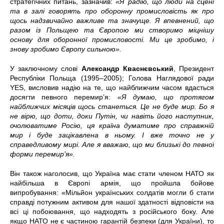
стратегічних питань, зазначив:
«Я радію, що люди на сцені
та в залі говорять про оборонну промисловість як про
щось надзвичайно важливе та значуще. Я впевнений, що
разом із Польщею та Європою ми створимо міцнішу
основу для оборонної промисловості. Ми це зробимо, і
знову зробимо Європу сильною».
У заключному слові
Александр Кваснєвський
, Президент
Республіки Польща (1995–2005); Голова Наглядової ради
YES, висловив надію на те, що найближчим часом вдасться
досягти певного перемир’я:
«Я думаю, що протягом
найближчих місяців щось станеться. Це не буде мир. Бо я
не вірю, що доти, доки Путін, чи навіть його наступник,
очолюватиме Росію, ця країна думатиме про справжній
мир і буде зацікавлена в ньому. І вже точно не у
справедливому мирі. Але я вважаю, що ми близькі до певної
форми перемир’я».
Він також наголосив, що Україна має стати членом НАТО як
найбільша в Європі армія, що пройшла бойове
випробування: «Мільйон українських солдатів могли б стати
справді потужним активом для нашої здатності відповісти на
всі ці побоювання, що надходять з російського боку. Але
якщо НАТО не є частиною гарантій безпеки (для України), то