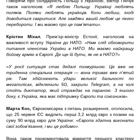
Говорячи про солідарність Польщі з Україною, Віктор Пінчук
також наголосив:
«Я люблю Польщу. Українці люблять
поляків. Поляки люблять українців. Коли любиш, іноді
доводиться сваритися. Але завдяки вашій любові це легко
перебороти. І ми маємо про це пам’ятати».
Крістен Міхал
, Прем’єр-міністр Естонії, наголосив на
важливості вступу України до НАТО:
«Нам слід обговорити
питання членства України в НАТО. Ми маємо найкращу
бойову армію в Європі. Де ще їй бути, як не в НАТО?»
«У росії ситуація стає дедалі похмурішою. Це вже не
триденна спеціальна операція — вона триває вже п’ятий
рік. Там здійснюють удари великої дальності по
мегаполісах, відключили 5G, закрили Telegram, а на чолі
стоїть диктатор, який страждає на параною. З іншого
боку, є Україна, яка має підтримку Європи та союзників».
Марта Кос,
Єврокомісарка з питань розширення, оголосила,
що 25 червня ЄС виділить перші 3,2 млрд євро з позики на
суму 90 млрд євро для України: «
Європа здатна виконати
свої зобов’язання, і ми це робимо».
Вона також прокоментувала відкриття першого кластеру