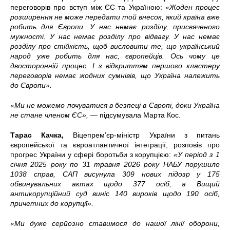
переговорів про вступ між ЄС та Україною:
«Жоден процес
розширення не може передати той внесок, який країна вже
робить для Європи. У нас немає розділу, присвяченого
мужності. У нас немає розділу про відвагу. У нас немає
розділу про стійкість, щоб висловити те, що український
народ уже робить для нас, європейців. Ось чому це
двосторонній процес. І з відкриттям першого кластеру
переговорів немає жодних сумнівів, що Україна належить
до Європи».
«Ми не можемо почуватися в безпеці в Європі, доки Україна
не стане членом ЄС»,
— підсумувала Марта Кос.
Тарас Качка,
Віцепрем’єр-міністр України з питань
європейської та євроатлантичної інтеграції, розповів про
прогрес України у сфері боротьби з корупцією:
«У період з 1
січня 2025 року по 31 травня 2026 року НАБУ порушило
1038 справ, САП висунула 309 нових підозр у 175
обвинувальних актах щодо 377 осіб, а Вищий
антикорупційний суд виніс 140 вироків щодо 190 осіб,
причетних до корупції».
«Ми дуже серйозно ставимося до нашої лінії оборони,