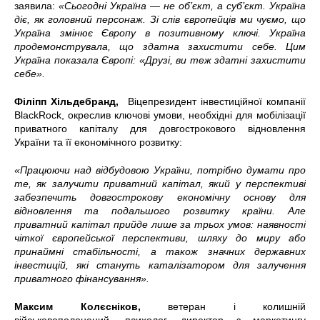
заявила:
«Сьогодні Україна
—
не об’єкт, а суб’єкт. Україна
діє, як головний персонаж. Зі слів європейців ми чуємо, що
Україна змінює Європу в позитивному ключі. Україна
продемонструвала, що здатна захистити себе. Цим
Україна показала Європі: «Друзі, ви теж здатні захистити
себе».
Філіпп Хільдебранд,
Віцепрезидент інвестиційної компанії
BlackRock, окреслив ключові умови, необхідні для мобілізації
приватного капіталу для довгострокового відновлення
України та її економічного розвитку:
«Працюючи над відбудовою України, потрібно думати про
те, як залучити приватний капітал, який у перспективі
забезпечить довгострокову економічну основу для
відновлення та подальшого розвитку країни. Але
приватний капітал прийде лише за трьох умов: наявності
чіткої європейської перспективи, шляху до миру або
принаймні стабільності, а також значних державних
інвестицій, які стануть каталізатором для залучення
приватного фінансування».
Максим Колєсніков,
ветеран і колишній