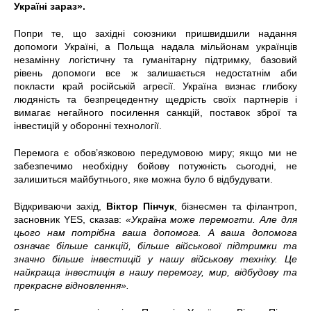
Україні зараз».
Попри те, що західні союзники пришвидшили надання
допомоги Україні, а Польща надала мільйонам українців
незамінну логістичну та гуманітарну підтримку, базовий
рівень допомоги все ж залишається недостатнім аби
покласти край російській агресії. Україна визнає глибоку
людяність та безпрецедентну щедрість своїх партнерів і
вимагає негайного посилення санкцій, поставок зброї та
інвестицій у оборонні технології.
Перемога є обов’язковою передумовою миру; якщо ми не
забезпечимо необхідну бойову потужність сьогодні, не
залишиться майбутнього, яке можна було б відбудувати.
Відкриваючи захід,
Віктор Пінчук
, бізнесмен та філантроп,
засновник YES, сказав:
«Україна може перемогти. Але для
цього нам потрібна ваша допомога. А ваша допомога
означає більше санкцій, більше військової підтримки та
значно більше інвестицій у нашу військову техніку. Це
найкраща інвестиція в нашу перемогу, мир, відбудову та
прекрасне відновлення».