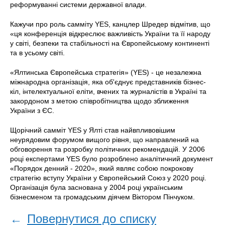
реформуванні системи державної влади.
Кажучи про роль самміту YES, канцлер Шредер відмітив, що
«ця конференція відкреслює важливість України та її народу
у світі, безпеки та стабільності на Європейському континенті
та в усьому світі.
«Ялтинська Європейська стратегія» (YES) - це незалежна
міжнародна організація, яка об'єднує представників бізнес-
кіл, інтелектуальної еліти, вчених та журналістів в Україні та
закордоном з метою співробітництва щодо зближення
України з ЄС.
Щорічний самміт YES у Ялті став найвпливовішим
неурядовим форумом вищого рівня, що направлений на
обговорення та розробку політичних рекомендацій. У 2006
році експертами YES було розроблено аналітичний документ
«Порядок денний - 2020», який являє собою покрокову
стратегію вступу України у Європейський Союз у 2020 році.
Організація була заснована у 2004 році українським
бізнесменом та громадським діячем Віктором Пінчуком.
←
Повернутися до списку