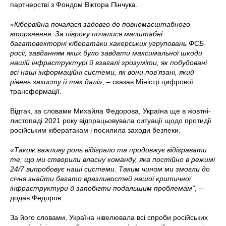
партнерстві з Фондом Віктора Пінчука.
«Кібервійна почалася задовго до повномасштабного
вторгнення. За півроку почалися масштабні
багатовекторні кібератаки хакерських угруповань ФСБ
росії, завданням яких було завдати максимальної шкоди
нашій інфраструктурі й взагалі зрозуміти, як побудовані
всі наші інформаційні системи, як вони пов'язані, який
рівень захисту й так далі»
, – сказав Міністр цифрової
трансформації.
Відтак, за словами Михайла Федорова, Україна ще в жовтні-
листопаді 2021 року відпрацьовувала ситуації щодо протидії
російським кібератакам і посилила заходи безпеки.
«Також важливу роль відіграло та продовжує відігравати
те, що ми створили власну команду, яка постійно в режимі
24/7 випробовує наші системи. Таким чином ми змогли до
січня знайти багато вразливостей нашої критичної
інфраструктури й запобігти подальшим проблемам”
, –
додав Федоров.
За його словами, Україна нівелювала всі спроби російських