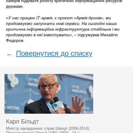
хакерів підірвати роботу критичних інформаційних ресурсів
держави.
«У нас працює ІТ-армія, є проєкт «Армія дронів», ми
продовжуємо запускати нові сервіси. На сьогодні наша
критична інформаційна інфраструктура стабільна і ми
продовжуємо в неї інвестувати»
, – підсумував Михайло
Федоров.
←
Повернутися до списку
Карл Більдт
Міністр закордонних справ Швеції (2006-2014);
Прем’єр-міністр Швеції (1991-1994) , 14-а