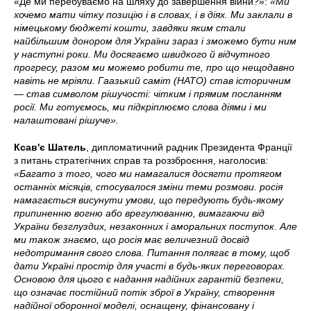
«Де ми перебуваємо на шляху до завершення війни?»:
«Ми
хочемо мати чітку позицію і в словах, і в діях. Ми заклали в
німецькому бюджеті кошти, завдяки яким стали
найбільшим донором для України зараз і зможемо бути ним
у наступні роки. Ми досягаємо швидкого й відчутного
прогресу, разом ми можемо робити те, про що нещодавно
навіть не мріяли. Гаазький саміт (НАТО) став історичним
— став символом рішучості: чітким і прямим посланням
росії. Ми готуємось, ми підкріплюємо слова діями і ми
налаштовані рішуче».
Ксав'є Шатель
, дипломатичний радник Президента Франції
з питань стратегічних справ та роззброєння, наголосив
:
«Багато з того, чого ми намагалися досягти протягом
останніх місяців, стосувалося зміни теми розмови. росія
намагається висунути умови, що передують будь-якому
припиненню вогню або врегулюванню, вимагаючи від
України безглуздих, незаконних і аморальних поступок. Але
ми також знаємо, що росія має величезний досвід
недотримання свого слова. Питання полягає в тому, щоб
дати Україні простір для участі в будь-яких переговорах.
Основою для цього є надання надійних гарантій безпеки,
що означає постійний потік зброї в Україну, створення
надійної оборонної моделі, оснащену, фінансовану і