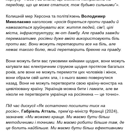
передову, що це може статися, тож будьмо сильними”».
Колишній мер Херсона та політв'язень
Володимир
Миколаєнко
наголосив:
«росія бореться проти правди й
намагається зруйнувати все: життя людей, сім'ї, цілі
міста, інфраструктуру, як-от дамбу. Але правда завжди
перемагатиме. росіяни дуже вміло використовують біль
проти вас. Вони можуть перетворити все на біль, але
немає такого болю, який перетворить брехню на правду.
Вони можуть бити вас гумовими кийками щодня, вони можуть
катувати вас електричним струмом щодня протягом багатьох
років, але вони не можуть перемогти цих чоловіків і жінок,
вони обрали свій шлях зла, і з нього важко повернутися
назад. Вони не можуть перетворити свою країну-монстра на
цивілізовану країну. Українців можна бити і ламати, але ви
ніколи не перетворите українця на росіянина — це точно».
Під час дискусії «Як остаточно посилити тиск на
росію»,
Габріель Атталь
, прем'єр-міністр Франції (2024),
зазначив:
«Ми можемо краще. Ми маємо бути більш
методичними і точними. Ми маємо робити більше там, де
це болить найбільше. Ми маємо бути більш ефективними