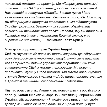
польський повітряний простір. Ми підтримуємо польські
сили та сили НАТО у збиванні [російських ворожих цілей].
Нам потрібна потужна відповідь, інакше путін і далі
зазіхатиме на стабільність і безпеку інших країн. Ось чому
ми підтримуємо процес за статтею 4, ми підтримуємо
Україну і розвиток безпілотних систем. Україна має
величезний технологічний досвід. Робота, яку ми провели з
Францією та іншими учасниками Коаліції охочих, має
вирішальне значення», —
зазначила
Іветт Купер
.
Міністр закордонних справ України
Андрій
Сибіга
зауважив:
«У нас є всі шанси виграти цю війну цього
року. Але росія хоче уникнути санкцій. путін хоче виграти
час і отримати більше українських територій. Він хоче
виштовхнути США з мирних переговорів. Ми повинні
протидіяти путіну і його намірам. Ми маємо організувати
зустріч Зеленського і путіна та/або тристоронню зустріч
з Трампом та іншими європейськими лідерами».
Під час розмови з українцями, які повернулися з російського
полону,
Юліан Пилипей,
морський піхотинець Збройних сил
України, військовополонений, поділився з присутніми своїм
досвідом:
«Найважчим періодом за 2,5 роки полону було