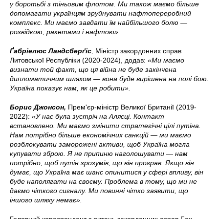
у боротьбі з тіньовим флотом. Ми також маємо більше
допомагати українцям зруйнувати нафтопереробний
комплекс. Ми маємо завдати їм найбільшого болю —
розвідкою, ракетами і нафтою».
Ґабріелюс Ландсберґіс
,
Міністр закордонних справ
Литовської Республіки (2020-2024), додав:
«Ми маємо
визнати той факт, що ця війна не буде закінчена
дипломатичним шляхом — вона буде вирішена на полі бою.
Україна показує нам, як це робити».
Борис Джонсон,
Прем'єр-міністр Великої Британії (2019-
2022):
«У нас була зустріч на Алясці. Контакт
встановлено. Ми маємо змінити стратегічні цілі путіна.
Нам потрібно більше економічних санкцій — ми маємо
розблокувати заморожені активи, щоб Україна могла
купувати зброю. Я не припиню наголошувати — нам
потрібно, щоб путін зрозумів, що він програв. Якщо він
думає, що Україна має шанс опинитися у сфері впливу, він
буде наполягати на своєму. Проблема в тому, що ми не
даємо чіткого сигналу. Ми повинні чітко заявити, що
іншого шляху немає».