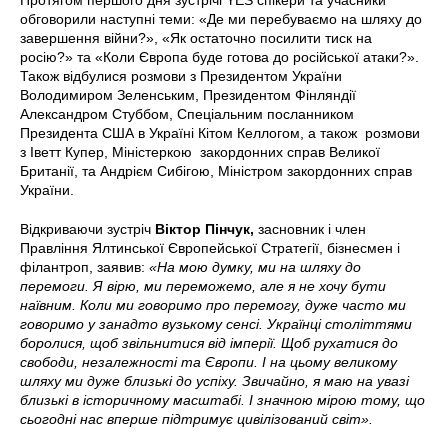
Протягом першого дня зустрічі YES спікери та учасники
обговорили наступні теми: «Де ми перебуваємо на шляху до
завершення війни?», «Як остаточно посилити тиск на
росію?» та «Коли Європа буде готова до російської атаки?».
Також відбулися розмови з Президентом України
Володимиром Зеленським, Президентом Фінляндії
Александром Стуббом, Спеціальним посланником
Президента США в Україні Кітом Келлогом, а також розмови
з Іветт Купер, Міністеркою закордонних справ Великої
Британії, та Андрієм Сибігою, Міністром закордонних справ
України.
Відкриваючи зустріч
Віктор Пінчук,
засновник і член
Правління Ялтинської Європейської Стратегії, бізнесмен і
філантроп, заявив:
«На мою думку, ми на шляху до
перемоги. Я вірю, ми переможемо, але я не хочу бути
наївним. Коли ми говоримо про перемогу, дуже часто ми
говоримо у занадто вузькому сенсі. Українці століттями
боролися, щоб звільнитися від імперії. Щоб рухатися до
свободи, незалежності та Європи. І на цьому великому
шляху ми дуже близькі до успіху. Звичайно, я маю на увазі
близькі в історичному масштабі. І значною мірою тому, що
сьогодні нас вперше підтримує цивілізований світ».