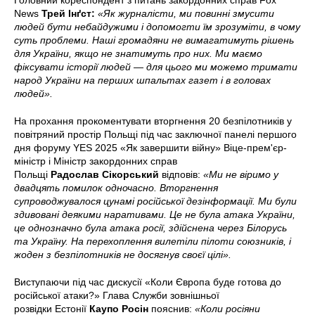
Головний кореспондент з питань закордонних справ Fox
News
Трей Інґст:
«Як журналісти, ми повинні змусити
людей бути небайдужими і допомогти їм зрозуміти, в чому
суть проблеми. Наші громадяни не вимагатимуть рішень
для України, якщо не знатимуть про них. Ми маємо
фіксувати історії людей — для цього ми можемо тримати
народ України на перших шпальтах газет і в головах
людей».
На прохання прокоментувати вторгнення 20 безпілотників у
повітряний простір Польщі під час заключної панелі першого
дня форуму YES 2025 «Як завершити війну» Віце-прем'єр-
міністр і Міністр закордонних справ
Польщі
Радослав
Сікорський
відповів:
«Ми не віримо у
двадцять помилок одночасно. Вторгнення
супроводжувалося цунамі російської дезінформації. Ми були
здивовані деякими наративами. Це не була атака України,
це однозначно була атака росії, здійснена через Білорусь
та Україну. На перехоплення вилетіли пілоти союзників, і
жоден з безпілотників не досягнув своєї цілі».
Виступаючи під час дискусії «Коли Європа буде готова до
російської атаки?» Глава Служби зовнішньої
розвідки Естонії
Каупо Росін
пояснив:
«Коли росіяни