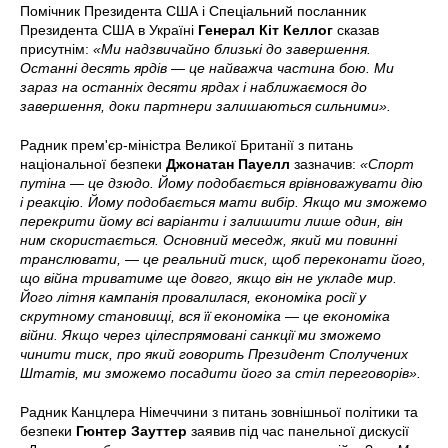
Помічник Президента США і Спеціальний посланник
Президента США в Україні
Генерал Кіт Келлог
сказав
присутнім:
«Ми надзвичайно близькі до завершення.
Останні десять ярдів — це найважча частина бою. Ми
зараз на останніх десяти ярдах і наближаємося до
завершення, доки партнери залишаються сильними».
Радник прем'єр-міністра Великої Британії з питань
національної безпеки
Джонатан Пауелл
зазначив:
«Спорт
путіна — це дзюдо. Йому подобається врівноважувати дію
і реакцію. Йому подобається мати вибір. Якщо ми зможемо
перекрити йому всі варіанти і залишити лише один, він
ним скористається. Основний меседж, який ми повинні
транслювати, — це реальний тиск, щоб переконати його,
що війна триватиме ще довго, якщо він не укладе мир.
Його літня кампанія провалилася, економіка росії у
скрутному становищі, вся її економіка — це економіка
війни. Якщо через цілеспрямовані санкції ми зможемо
чинити тиск, про який говорить Президент Сполучених
Штатів, ми зможемо посадити його за стіл переговорів».
Радник Канцлера Німеччини з питань зовнішньої політики та
безпеки
Гюнтер Зауттер
заявив під час панельної дискусії