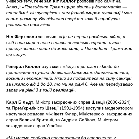
університету,
генерал Кіт Келлог
розповів про саміт на
Алясці:
«Президент Трамп щиро вірить у дипломатію —
принаймні, він зустрівся з ним [володимиром путіним] і мав
із ним розмову. Він відчинив двері та хоча б спробував
розпочати дискусію».
Ніл Фергюсон
зазначив:
«Це не перша російська війна, в
якій вона марно несе величезні людські втрати. путін
прислухається лише до мови сили, а Президент Трамп має
цю силу».
Генерал Келлог
зауважив:
«Існує три різні підходи до
притягнення путіна до відповідальності: дипломатичний,
воєнний і економічний. Якщо ви подивитеся на силу санкцій
за шкалою від 1 до 10, то ми на рівні 6. Але ми перебуваємо
зараз на рівні 3 в їхній реалізації».
Карл Більдт
, Міністр закордонних справ Швеції (2006-2024)
та Прем'єр-міністр Швеції (1991-1994) виступив модератором
наступної розмови між Іветт Купер, Міністеркою закордонних
справ Великої Британії, та Андрієм Сибігою, Міністром
закордонних справ України.
«Ми маємо серйозно поставитися до вторгнення у