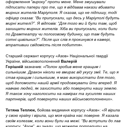
оформлення “вироку” проти мене. Мене змушували
підписати папери про те, що я віддавав накази вбивати
мирних жителів Маріуполя. Я сказав, що не підпишу, тоді
офіцер сказав: “Ви припускали, що десь у Маріуполі будуть
мирні жителі?”. Я відповів: “Для того ми й були там, щоб
захищати мирних жителів. Хіба ви припускали, коли били
по Драмтеатру чи пологовому будинку, що там будуть
сотні цивільних?”. Після цих слів я прокинувся в камері,
втративши свідомість після побиття».
Старший сержант корпусу «Азов» Національної гвардії
України, військовополонений
Валерій
Горішній
зазначив:
«Полон зробив мене кращим і
сильнішим. Дракон ніколи не вмирає від укусу змії. Те, що я
став кращим і сильнішим, я маю використати для того,
щоб допомогти нашій армії продовжувати йти вперед. Я
навчаю людей, як захистити або повернути нашу землю.
Я також хочу наголосити на намірах та зусиллях наших
партнерів, щоб повернути наших військовополонених».
Тетяна Теплюк,
бойова медикиня корпусу «Азов»:
«Я вірила
у свою країну і вірила, що моя країна нас поверне. Я казала
своїм колегам, коли вони були на межі. “Ви вступили до лав
корпусу “Азов”, ви знали, що можете потрапити на