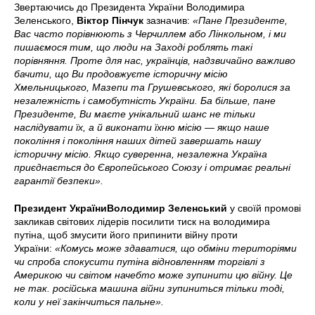
Звертаючись до Президента України Володимира
Зеленського,
Віктор Пінчук
зазначив:
«Пане Президенте,
Вас часто порівнюють з Черчиллем або Лінкольном, і ми
пишаємося тим, що люди на Заході роблять такі
порівняння. Проте для нас, українців, надзвичайно важливо
бачити, що Ви продовжуєте історичну місію
Хмельницького, Мазепи та Грушевського, які боролися за
незалежність і самобутність України. Ба більше, пане
Президенте, Ви маєте унікальний шанс не тільки
наслідувати їх, а й виконати їхню місію — якщо наше
покоління і покоління наших дітей завершать нашу
історичну місію. Якщо суверенна, незалежна Україна
приєднається до Європейського Союзу і отримає реальні
гарантії безпеки».
Президент України
Володимир Зеленський
у своїй промові
закликав світових лідерів посилити тиск на володимира
путіна, щоб змусити його припинити війну проти
України:
«Комусь може здаватися, що обміни територіями
чи спроба спокусити путіна відновленням торгівлі з
Америкою чи світом начебто може зупинити цю війну. Це
не так. російська машина війни зупиниться тільки тоді,
коли у неї закінчиться пальне».