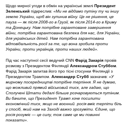
Щодо мирної угоди в обмін на українські землі
Президент
Зеленський
підкреслив:
«Ми не віддамо путіну ту чи іншу
землю України, щоб він зупинив війну. Це не рішення, це
пауза — як після 2008-го в Грузії, як після 2014-го в Криму
та Донецьку. Нам потрібне гарантоване завершення
війни, потрібна гарантована безпека для нас, для України,
для українських дітей. Нам потрібна гарантована
відповідальність росії за те, що вона зробила проти
України, проти українців, проти наших людей».
Під час наступної сесії ведучий CNN
Фарід Закарія
провів
розмову з Президентом Фінляндії
Александром Стуббом
.
Фарід Закарія запитав його про тісні стосунки Фінляндії з
Президентом Трампом.
Александер Стубб
зазначив:
«У
мирному посередництві потрібне терпіння. Я не думаю,
що можливий прямий військовий тиск, але гадаю, що
Сполучені Штати дедалі більше розчаровуються путіним.
Ви бачите, що Президент Трамп хоче посилити
економічний тиск, якщо не воєнний. росія вміє терпіти біль
у спосіб, який нам на Заході важко зрозуміти. Єдине, що
росія розуміє — це силу, тож саме це ми повинні
показати».