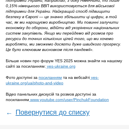
підтримки України, наприклад, з боку Німеччини, то лише
0,15% німецького ВВП використовується для військової
підтримки для України. Найкращий спосіб підвищити
безпеку в Європі — це значно збільшити ці цифри, в той
час, як ми нарощуємо виробництво. Ми повинні залучити
економіку до оборони, відійти від укорінених національних
систем закупівель. Якщо ми перейдемо від розмов про
ресурси до точних кількісних цілей того, що ми хочемо
виробляти, ми зможемо досягти дуже швидкого прогресу.
Це було ключовим висновком після пандемії».
Більше новин про форум YES 2025 можна знайти на нашому
сайті за посиланням:
yes-ukraine.org
Фото доступні за
посиланням
та на вебсайті
yes-
ukraine.org/ua/photo-and-video
Відео панельних дискусій та розмов доступні за
посиланням
www.youtube.com/user/PinchukFoundation
←
Повернутися до списку