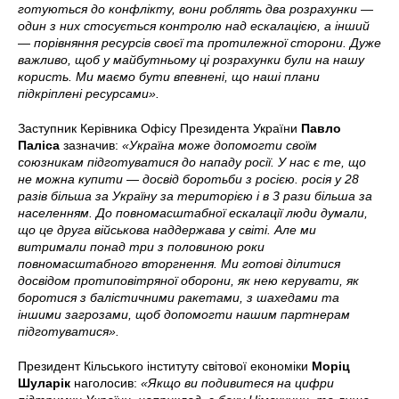
готуються до конфлікту, вони роблять два розрахунки —
один з них стосується контролю над ескалацією, а інший
— порівняння ресурсів своєї та протилежної сторони. Дуже
важливо, щоб у майбутньому ці розрахунки були на нашу
користь. Ми маємо бути впевнені, що наші плани
підкріплені ресурсами».
Заступник Керівника Офісу Президента України
Павло
Паліса
зазначив:
«Україна може допомогти своїм
союзникам підготуватися до нападу росії. У нас є те, що
не можна купити — досвід боротьби з росією. росія у 28
разів більша за Україну за територією і в 3 рази більша за
населенням. До повномасштабної ескалації люди думали,
що це друга військова наддержава у світі. Але ми
витримали понад три з половиною роки
повномасштабного вторгнення. Ми готові ділитися
досвідом протиповітряної оборони, як нею керувати, як
боротися з балістичними ракетами, з шахедами та
іншими загрозами, щоб допомогти нашим партнерам
підготуватися».
Президент Кільського інституту світової економіки
Моріц
Шуларік
наголосив:
«Якщо ви подивитеся на цифри