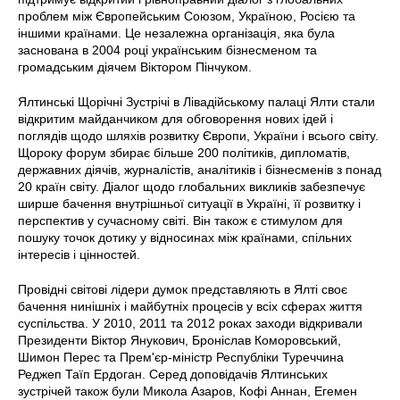
проблем між Європейським Союзом, Україною, Росією та
іншими країнами. Це незалежна організація, яка була
заснована в 2004 році українським бізнесменом та
громадським діячем Віктором Пінчуком.
Ялтинські Щорічні Зустрічі в Лівадійському палаці Ялти стали
відкритим майданчиком для обговорення нових ідей і
поглядів щодо шляхів розвитку Європи, України і всього світу.
Щороку форум збирає більше 200 політиків, дипломатів,
державних діячів, журналістів, аналітиків і бізнесменів з понад
20 країн світу. Діалог щодо глобальних викликів забезпечує
ширше бачення внутрішньої ситуації в Україні, її розвитку і
перспектив у сучасному світі. Він також є стимулом для
пошуку точок дотику у відносинах між країнами, спільних
інтересів і цінностей.
Провідні світові лідери думок представляють в Ялті своє
бачення нинішніх і майбутніх процесів у всіх сферах життя
суспільства. У 2010, 2011 та 2012 роках заходи відкривали
Президенти Віктор Янукович, Броніслав Коморовський,
Шимон Перес та Прем'єр-міністр Республіки Туреччина
Реджеп Таїп Ердоган. Серед доповідачів Ялтинських
зустрічей також були Микола Азаров, Кофі Аннан, Егемен