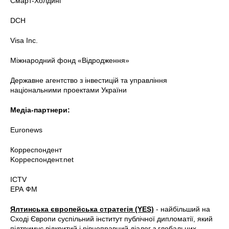
Смарт-Холдинг
DCH
Visa Inc.
Міжнародний фонд «Відродження»
Державне агентство з інвестицій та управління
національними проектами України
Медіа-партнери:
Euronews
Корреспондент
Kорреспондент.net
ICTV
ЕРА ФМ
Ялтинська європейська стратегія (YES)
- найбільший на
Сході Європи суспільний інститут публічної дипломатії, який
підтримує відкритий і рівноправний діалог з глобальних