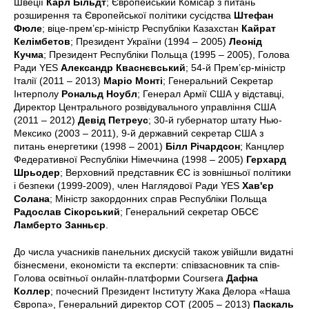
Швеції
Карл Більдт
; Європейський Комісар з питань
розширення та Європейської політики сусідства
Штефан
Фюле
; віце-прем’єр-міністр Республіки Казахстан
Кайрат
Келімбетов
; Президент України (1994 – 2005)
Леонід
Кучма
; Президент Республіки Польща (1995 – 2005), Голова
Ради YES
Александр Кваснєвський
; 54-й Прем’єр-міністр
Італії (2011 – 2013)
Маріо Монті
; Генеральний Секретар
Інтерполу
Рональд Ноубл
; Генерал Армії США у відставці,
Директор Центрального розвідувального управління США
(2011 – 2012)
Девід Петреус
; 30-й губернатор штату Нью-
Мексико (2003 – 2011), 9-й державний секретар США з
питань енергетики (1998 – 2001)
Білл Річардсон
; Канцлер
Федеративної Республіки Німеччина (1998 – 2005)
Герхард
Шрьодер
; Верховний представник ЄС із зовнішньої політики
і безпеки (1999-2009), член Наглядової Ради YES
Хав'єр
Солана
; Міністр закордонних справ Республіки Польща
Радослав Сікорський
; Генеральний секретар ОБСЄ
Ламберто Занньєр
.
До числа учасників панельних дискусій також увійшли видатні
бізнесмени, економісти та експерти: співзасновник та спів-
Голова освітньої онлайн-платформи Coursera
Дафна
Коллер
; почесний Президент Інституту Жака Делора «Наша
Європа», Генеральний директор СОТ (2005 – 2013)
Паскаль