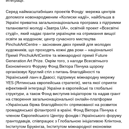
інтеграції.
Серед наймасштабніших проектів Фонду: мережа центрів
допомоги новонародженим «Колиски надії», найбільша в
Україні приватна загальнонаціональна програма з підтримки
талановитої молоді «Завтра.UA», освітній проект «Всесвітні
студії», який надає гранти українцям на отримання вищої
освіти за кордоном; центр сучасного мистецтва
PinchukArtCentre – засновник двох премій для молодих
художників, що проходять кожні два роки – національної
Премії PinchukArtCentre та міжнародної премії Future
Generation Art Prize. Окрім того, з нагоди Всесвітнього
Економічного Форуму Фонд Віктора Пінчука щороку
організовує Круглий стіл з питань благодійності та
Український ланч в Давосі; підтримує міжнародну мережу
YES (Ялтинська європейська стратегія), мета якої сприяти
ефективній інтеграції України в європейські та глобальні
структури, а також Фонд виступив ініціатором та надав грант
на створення загальнонаціональної онлайн-платформи
«Українська біржа благодійності» спрямованої на розвиток
громадянської філантропії в країні. Фонд Віктора Пінчука є
членом Європейського Центру фондів і Українського форуму
грантодавців, співпрацює з Глобальною ініціативою Клінтона,
Інститутом Брукінгза, Інститутом міжнародної економіки