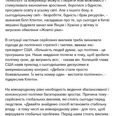
Технології та комунікації можуть створити нові можливості -
стимулювати економічне зростання, боротися з бідністю,
просувати освіту в усьому світі. Але з іншого боку, в
сьогоднішньому світі - безробіття, бідність і брак ресурсів», -
зазначив Білл Клінтон, нагадавши про те, що сьогодні в Китаї
змушені будувати канал між Янцзи і Хуанхе у зв'язку із
загрозою обміління «Жовтої ріки».
В ситуації настільки серйозних викликів треба змінювати
підходи до політичної стратегії і тактики, вважає екс-
президент США. «Більшість людей думає, що політика - це
програшна гра. Наше завдання полягає в тому, щоб зробити
політику грою, де виграють всі», - сказав він. Колишній глава
США навів приклад з сьогоднішніми дискусіями в
американському конгресі. «Дебати стали просто
божевільними. Їх мета номер один - вистояти політично», -
підкреслив Клінтон.
На міжнародному рівні необхідність ведення збалансованої і
консенсусної політики багаторазово зростає. Причина тому -
серйозність глобальних викликів, які стоять сьогодні перед
людством. «Давайте знайдемо спосіб встановити стабільну
владу - в тому числі на міжнародному рівні - для того, щоб
вирішувати глобальні проблеми. Перед нами стоять виклики.