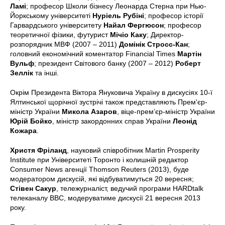
Ламі
; професор Школи бізнесу Леонарда Стерна при Нью-
Йоркському університеті
Нуріель Рубіні
; професор історії
Гарвардського університету
Найал Фергюсон
; професор
теоретичної фізики, футурист
Мічіо Каку
; Директор-
розпорядник МВФ (2007 – 2011)
Домінік Стросс-Кан
;
головний економічний коментатор Financial Times
Мартін
Вульф
; президент Світового банку (2007 – 2012)
Роберт
Зеллік
та інші.
Окрім Президента Віктора Януковича Україну в дискусіях 10-ї
Ялтинської щорічної зустрічі також представляють Прем'єр-
міністр України
Микола Азаров
, віце-прем’єр-міністр України
Юрій Бойко
, міністр закордонних справ України
Леонід
Кожара
.
Христя Фріланд
, науковий співробітник Martin Prosperity
Institute при Університеті Торонто і колишній редактор
Consumer News агенції Thomson Reuters (2013), буде
модератором дискусій, які відбуватимуться 20 вересня;
Стівен Сакур
, тележурналіст, ведучий програми HARDtalk
телеканалу BBC, модеруватиме дискусії 21 вересня 2013
року.