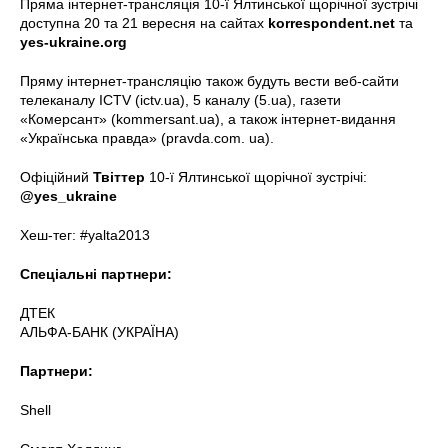
Пряма інтернет-трансляція 10-ї Ялтинської щорічної зустрічі
доступна 20 та 21 вересня на сайтах
korrespondent.net
та
yes-ukraine.org
Пряму інтернет-трансляцію також будуть вести веб-сайти
телеканалу ICTV (ictv.ua), 5 каналу (5.ua), газети
«Комерсант» (kommersant.ua), а також інтернет-видання
«Українська правда» (pravda.com. ua).
Офіційний
Твіттер
10-ї Ялтинської щорічної зустрічі:
@yes_ukraine
Хеш-тег: #yalta2013
Спеціальні партнери:
ДТЕК
АЛЬФА-БАНК (УКРАЇНА)
Партнери:
Shell