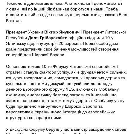
Технології допомагають нам. Але технології допомагають і
людям, які по інший бік барикад борються з нами. Треба
створити такий світ, де всі зможуть перемагати», - сказав Білл
Клінтон.
Президент України
Віктор Янукович
і Президент Литовської
Республіки
Даля Грібаускайте
офіційно відкрили 10-у
Ялтинську щорічну зустріч 20 вересня. Перші особи двох
країн представили своє бачення можливостей створення
синергій для Широкої Європи.
Основною темою 10-го Форуму Ялтинської європейської
стратегії стануть фактори успіху, які є фундаментом сильних,
конкурентоспроможних, самодостатніх і правових держав та
суспільств. Інші теми дискусій, що увійшли до порядку
денного цьогорічного форуму YES, включають глобальну
економіку, енергетичну безпеку, загрози та інновації, що
змінять наше життя, а також тему лідерства. Особливу увагу
буде приділено майбутньому Широкої Європи та
перспективам України щодо інтеграції до європейських
структур та співпраці з ними.
У дискусіях форуму беруть участь міністр закордонних справ