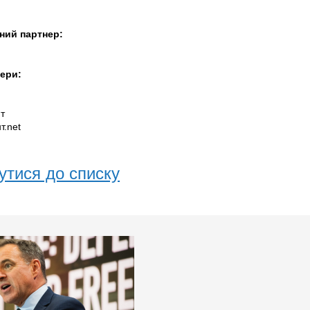
ний партнер:
ери:
т
т.net
утися до списку