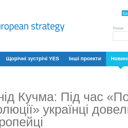
Ко
Пошук
Щорічні зустрічі YES
Інші проекти
Новин
нід Кучма: Під час «П
люції» українці довел
вропейці