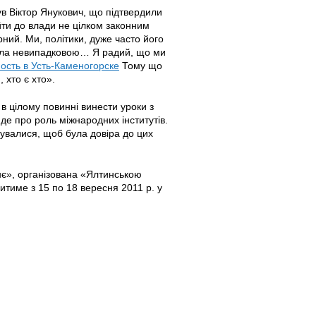
в Віктор Янукович, що підтвердили
ти до влади не цілком законним
ний. Ми, політики, дуже часто його
 була невипадковою… Я радий, що ми
ость в Усть-Каменогорске
Тому що
 хто є хто».
 в цілому повинні винести уроки з
де про роль міжнародних інститутів.
увалися, щоб була довіра до цих
тнє», організована «Ялтинською
итиме з 15 по 18 вересня 2011 р. у