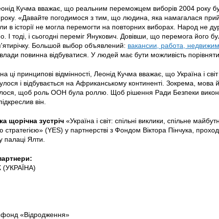
онід Кучма вважає, що реальним переможцем виборів 2004 року бу
року. «Давайте погодимося з тим, що людина, яка намагалася прий
ли в історії не могла перемогти на повторних виборах. Народ не дур
. І тоді, і сьогодні переміг Янукович. Довівши, що перемога його
п'ятирічку. Большой выбор объявлений:
вакансии, работа, недвижим
 влади повинна відбуватися. У людей має бути можливість порівняти,
а ці принципові відмінності, Леонід Кучма вважає, що Україна і світ
булося і відбувається на Африканському континенті. Зокрема, мова й
ілося, щоб роль ООН була роллю. Щоб рішення Ради Безпеки викон
підкреслив він.
ка щорічна зустріч
«Україна і світ: спільні виклики, спільне майбу
 стратегією» (YES) у партнерстві з Фондом Віктора Пінчука, проход
у палаці Ялти.
партнери:
 (УКРАЇНА)
 фонд «Відродження»