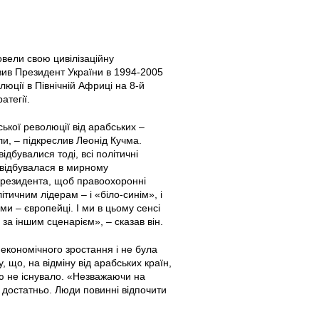
овели свою цивілізаційну
вив Президент України в 1994-2005
люції в Північній Африці на 8-й
атегії.
ької революції від арабських –
и, – підкреслив Леонід Кучма.
ідбувалися тоді, всі політичні
я відбувалася в мирному
Президента, щоб правоохоронні
ітичним лідерам – і «біло-синім», і
и – європейці. І ми в цьому сенсі
за іншим сценарієм», – сказав він.
і економічного зростання і не була
 що, на відміну від арабських країн,
єю не існувало. «Незважаючи на
 достатньо. Люди повинні відпочити