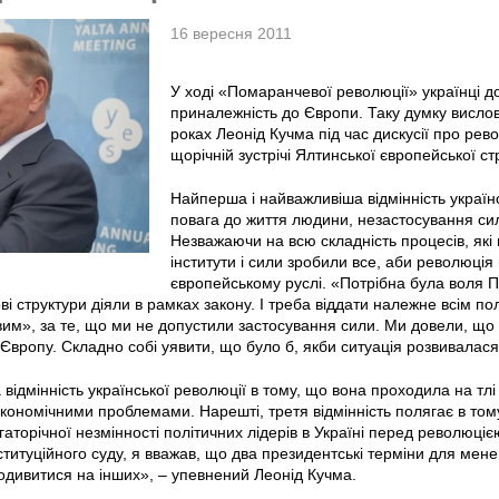
16 вересня 2011
У ході «Помаранчевої революції» українці д
приналежність до Європи. Таку думку висло
роках Леонід Кучма під час дискусії про рево
щорічній зустрічі Ялтинської європейської стр
Найперша і найважливіша відмінність українс
повага до життя людини, незастосування сил
Незважаючи на всю складність процесів, які в
інститути і сили зробили все, аби революці
європейському руслі. «Потрібна була воля 
ві структури діяли в рамках закону. І треба віддати належне всім пол
м», за те, що ми не допустили застосування сили. Ми довели, що м
 Європу. Складно собі уявити, що було б, якби ситуація розвивалася 
а відмінність української революції в тому, що вона проходила на тл
економічними проблемами. Нарешті, третя відмінність полягає в тому,
аторічної незмінності політичних лідерів в Україні перед революці
титуційного суду, я вважав, що два президентські терміни для мене
 подивитися на інших», – упевнений Леонід Кучма.