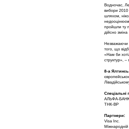
Водночас, Ле
вибори 2010 
шляхом, ніко
недооцінюємо
пройшли ту 
дійсно зміна
Незважаючи н
того, що від
«Нам би хот
структур», – 
8-а Ялтинсь
європейською
Лівадійськом
Спеціальні 
АЛЬФА-БАНК
TНК-BP
Партнери:
Visa Inc.
Міжнародній