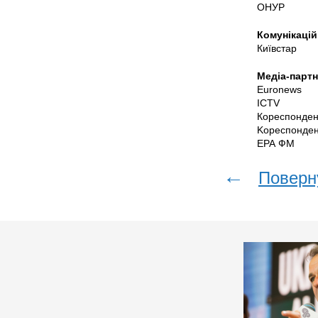
ОНУР
Комунікацій
Київстар
Медіа-партн
Euronews
ICTV
Кореспонден
Kореспонден
EРА ФМ
←
Поверн