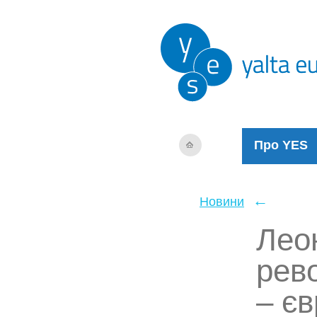
Про YES
←
Новини
Лео
рево
– є