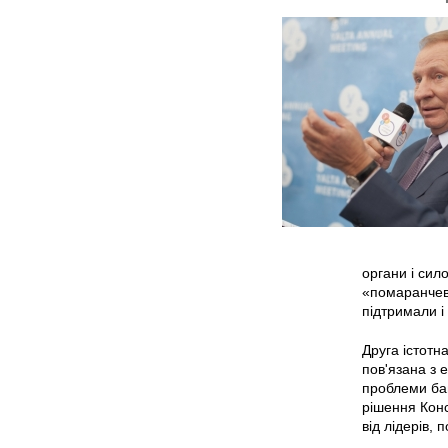
органи і сило
«помаранчеви
підтримали і
Друга істотн
пов'язана з 
проблеми баг
рішення Конс
від лідерів,