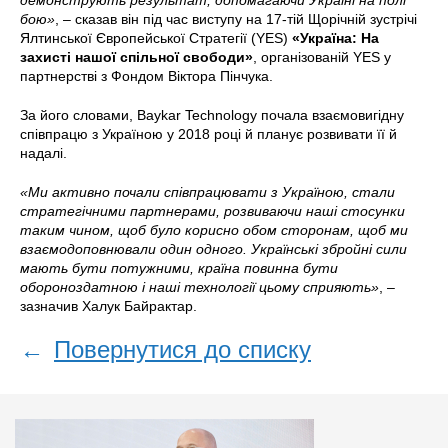
демонструють результат, допомагаючи Україні на полі
бою»
, – сказав він під час виступу на 17-тій Щорічній зустрічі
Ялтинської Європейської Стратегії (YES)
«Україна: На
захисті нашої спільної свободи»
, організованій YES у
партнерстві з Фондом Віктора Пінчука.
За його словами, Baykar Technology почала взаємовигідну
співпрацю з Україною у 2018 році й планує розвивати її й
надалі.
«Ми активно почали співпрацювати з Україною, стали
стратегічними партнерами, розвиваючи наші стосунки
таким чином, щоб було корисно обом сторонам, щоб ми
взаємодоповнювали один одного. Українські збройні сили
мають бути потужними, країна повинна бути
обороноздатною і наші технології цьому сприяють»
, –
зазначив Халук Байрактар.
←
Повернутися до списку