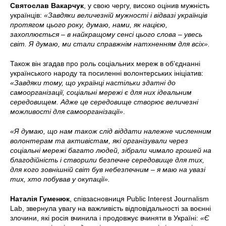
Святослав Вакарчук
, у свою чергу, високо оцінив мужність
українців:
«Завдяки величезній мужності і відвазі українців
протягом цього року, думаю, нами, як нацією,
захоплюється – в найкращому сенсі цього слова – увесь
світ. Я думаю, ми стали справжнім натхненням для всіх».
Також він згадав про роль соціальних мереж в об’єднанні
українського народу та посиленні волонтерських ініціатив:
«Завдяки тому, що українці настільки здатні до
самоорганізації, соціальні мережі є для них ідеальним
середовищем. Адже це середовище створює величезні
можливості для самоорганізації»
.
«Я думаю, що нам також слід віддати належне численним
волонтерам та активістам, які організували через
соціальні мережі багато людей, зібрали чимало грошей на
благодійність і створили безпечне середовище для тих,
для кого зовнішній світ був небезпечним – я маю на увазі
тих, хто побував у окупації».
Наталія Гуменюк
, співзасновниця Public Interest Journalism
Lab, звернула увагу на важливість відповідальності за воєнні
злочини, які росія вчинила і продовжує вчиняти в Україні:
«Є