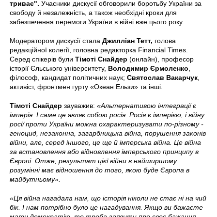
триває".
Учасники дискусії обговорили боротьбу України за
свободу й незалежність, а також необхідні кроки для
забезпечення перемоги України в війні вже цього року.
Модератором дискусії стала
Джилліан Тетт,
голова
редакційної колегії, головна редакторка Financial Times.
Серед спікерів були
Тімоті Снайдер
(онлайн), професор
історії Єльського університету,
Володимир Єрмоленко
,
філософ, кандидат політичних наук;
Святослав Вакарчук
,
активіст, фронтмен гурту «Океан Ельзи» та інші.
Тімоті Снайдер
зауважив:
«Альтернативою інтеграції є
імперія. І саме це являє собою росія. Росія є імперією, і війну
росії проти України можна охарактеризувати по-різному -
геноцид, незаконна, загарбницька війна, порушення законів
війни, але, серед іншого, це ще й імперська війна. Це війна
за встановлення або відновлення імперського принципу в
Європі. Отже, результат цієї війни в найширшому
розумінні має відношення до того, якою буде Європа в
майбутньому».
«Ця війна нагадала нам, що історія ніколи не стає ні на чий
бік. І нам потрібно було це нагадування. Якщо ви бажаєте
мати демократію, то треба заявити про своє бажання,