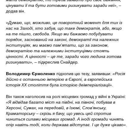
цінувати її та бути готовими ризикувати заради неї»
, –
додав він.
«Думаю, що, можливо, це поворотний момент для тих із
нас на Заході, хто забув, що таке демократія, або, якщо
на те пішло, свобода. Якщо ми бажаємо побудувати
порядок, заснований на законі, демократії та належних
інституціях, ми маємо пам’ятати, що за законом,
демократією та належними інституціями стоять
цінності. А цінності – це те, заради чого людина готова
ризикувати», –
підкреслив Снайдер
.
Володимир Єрмоленко
підхопив цю тезу, заявивши:
«Росія
дійсно є останньою імперією в Європі, а європейська
історія ХХ століття була історією деімперіалізації».
Він також наголосив на ролі місцевих громад у війні в Україні:
«Я відвідав багато міст на півдні, на півночі, побував в
Херсоні, Сумах, на передовій, в Ізюмі, Слов’янську,
Краматорську – скрізь я бачу, що увесь цей спротив
чиниться силами місцевих громад. А іноді громади чинять
опір навіть тоді, коли держава відступає. І це дуже цікаво».