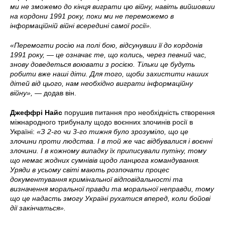
ми не зможемо до кінця виграти цю війну, навіть вийшовши
на кордони 1991 року, поки ми не переможемо в
інформаційній війні всередині самої росії».
«Перемогти росію на полі бою, відсунувши її до кордонів
1991 року, — це означає те, що колись, через певний час,
знову доведеться воювати з росією.
Тільки це будуть
робити вже наші діти. Для того, щоби захистити наших
дітей від цього, нам необхідно виграти інформаційну
війну», —
додав він.
Джеффрі Найс
порушив питання про необхідність створення
міжнародного трибуналу щодо воєнних злочинів росії в
Україні:
«З 2-го чи 3-го тижня було зрозуміло, що це
злочини проти людства.
І
в той же час відбувалися і воєнні
злочини.
І в кожному випадку їх приписували путіну, тому
що немає жодних сумнівів щодо ланцюга командування.
Уряди в усьому світі мають розпочати процес
документування кримінальної відповідальності та
визначення моральної правди та моральної неправди, тому
що це надасть змогу Україні рухатися вперед, коли бойові
дії закінчаться».