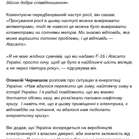
дійсно добре співвідношення».
Коментуючи передбачуваний наступ росії, він сказав:
«Просування росії в цьому наступі можна вимірювати
міліметрами, тоді як навесні це можна було вимірювати
кілометрами чи сотнями метрів.
Ми знаємо відповідь, яка
може вирішити поточні проблеми, і ця відповідь —
Atacams
».
«Я не маю жодних сумнівів, що ми надамо F
-16 і Atacams
Україні, просто хочу, щоб це було в найближчі шість місяців,
а не через півтора року», —
підсумував він.
Олексій Чернишов
розповів про ситуацію в енергетиці
України:
«Нам вдалося пережити цю зиму, найтяжчу зиму в
історії України.
І я радий повідомити, що ми маємо
достатні обсяги газу, ми розв’язали паливно-нафтову
кризу.
І навіть те, що в цьому приміщенні є електрика, є
відповіддю на питання, чи вдалося нам подолати
енергетичну кризу».
Він додав, що Україна зосередиться на виробництві
електроенергії з власних джерел, аби знизити залежність від