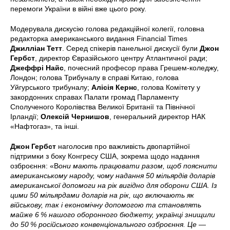
перемоги України в війні вже цього року.
Модерувала дискусію голова редакційної колегії, головна
редакторка американського видання Financial Times
Джилліан Тетт
. Серед спікерів панельної дискусії були
Джон
Гербст
, директор Євразійського центру Атлантичної ради;
Джеффрі Найс
, почесний професор права Грешем-коледжу,
Лондон; голова Трибуналу в справі Китаю, голова
Уйгурського трибуналу;
Алісія Кернс
, голова Комітету у
закордонних справах Палати громад Парламенту
Сполученого Королівства Великої Британії та Північної
Ірландії;
Олексій Чернишов
, генеральний директор НАК
«Нафтогаз», та інші.
Джон Гербст
наголосив про важливість двопартійної
підтримки з боку Конгресу США, зокрема щодо надання
озброєння: «В
они мають працювати разом, щоб пояснити
американському народу, чому надання 50 мільярдів доларів
американської допомоги на рік вигідно для оборони США. Із
цими 50 мільярдами доларів на рік, що включають як
військову, так і економічну допомогою та становлять
майже 6 % нашого оборонного бюджету, українці знищили
до 50 % російського конвенціонального озброєння.
Це
—