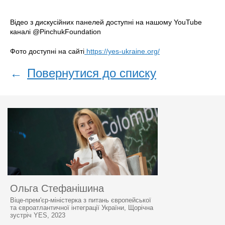
Відео з дискусійних панелей доступні на нашому YouTube
каналі @PinchukFoundation
Фото доступні на сайті
https://yes-ukraine.org/
←
Повернутися до списку
Ольга Стефанішина
Віце-прем'єр-міністерка з питань європейської
та євроатлантичної інтеграції України, Щорічна
зустріч YES, 2023