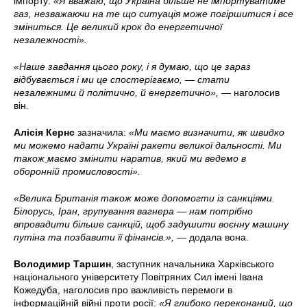
імпорту:
«Я вважаю, що Україна більше не імпортуватиме
газ, незважаючи на те що ситуація може погіршитися і все
зміниться.
Це великий крок до енергетичної
незалежності».
«Наше завдання цього року, і я думаю, що це зараз
відбувається і ми це спостерігаємо, — стати
незалежними й політично, й енергетично»,
— наголосив
він.
Алісія Кернс
зазначила:
«Ми маємо визначити, як швидко
ми можемо надати Україні ракети великої дальності.
Ми
також
маємо змінити наратив, який ми ведемо в
оборонній промисловості».
«Велика Британія також може допомогти із санкціями.
Білорусь, Іран,
групування вагнера — нам потрібно
впровадити більше санкцій, щоб задушити воєнну машину
путіна та позбавити її фінансів.», —
додала вона.
Володимир Таршин
, заступник начальника Харківського
національного університету Повітряних Сил імені Івана
Кожедуба, наголосив про важливість перемоги в
інформаційній війні проти росії:
«Я глибоко переконаний, що