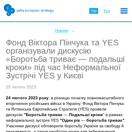
Укр
Eng
←
Новини
Фонд Віктора Пінчука та YES
організували дискусію
«Боротьба триває — подальші
кроки» під час Неформальної
Зустрічі YES у Києві
25 лютого 2023
24 лютого 2023 року
, в річницю початку повномасштабного
вторгнення російських військ в Україну, Фонд Віктора Пінчука
та Ялтинська Європейська Стратегія (YES) провели
дискусію
"Боротьба триває
—
Подальші кроки
" в рамках
неформальної зустрічі YES
"Один рік
—
боротьба триває"
.
Учасники дискусії обговорили боротьбу України за свободу й
незалежність, а також необхідні кроки для забезпечення