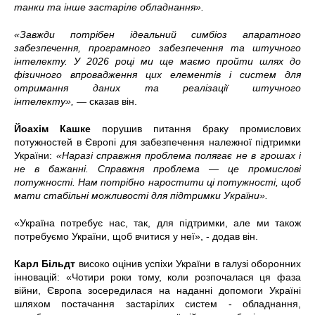
танки та інше застаріле обладнання».
«Завжди потрібен ідеальний симбіоз апаратного
забезпечення, програмного забезпечення та штучного
інтелекту. У 2026 році ми ще маємо пройти шлях до
фізичного впровадження цих елементів і систем для
отримання даних та реалізації штучного
інтелекту»,
—
сказав він.
Йоахім Кашке
порушив питання браку промислових
потужностей в Європі для забезпечення належної підтримки
України:
«Наразі справжня проблема полягає не в грошах і
не в бажанні. Справжня проблема — це промислові
потужності. Нам потрібно наростити ці потужності, щоб
мати стабільні можливості для підтримки України».
«Україна потребує нас, так, для підтримки, але ми також
потребуємо України, щоб вчитися у неї», - додав він.
Карл Більдт
високо оцінив успіхи України в галузі оборонних
інновацій: «Чотири роки тому, коли розпочалася ця фаза
війни, Європа зосередилася на наданні допомоги Україні
шляхом постачання застарілих систем - обладнання,