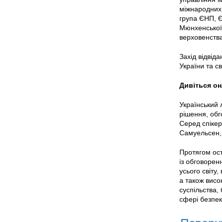
міжнародних
група ЄНП, Є
Мюнхенської
верховенства
Захід відвіда
України та св
Дивіться он
Український 
рішення, обг
Серед спікер
Самуельсен, 
Протягом ост
із обговорен
усього світу
а також висо
суспільства,
сфері безпек