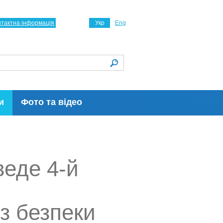
нтактна інформація
Укр
Eng
и
Фото та відео
веде 4-й
з безпеки