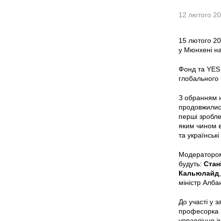
12 лютого 2
15 лютого 20
у Мюнхені на
Фонд та YES 
глобального 
З обранням н
продовжилися
перші зробле
яким чином в
та українськ
Модератором 
будуть:
Стан
Кальюлайд
міністр Албан
До участі у 
професорка з
управління і