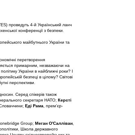
YES) проведуть 4-й Український ланч
хенської конференції з безпеки.
опейського майбутнього України та
кономічні перетворення
вляється примарним, незважаючи на
політику України в найближчі роки? І
опейській безпеці в цілому? Світові
бутні перспективи.
дносин. Серед спікерів також
енерального секретаря НАТО;
Керсті
 Словаччини;
Еді Рама
, прем’єр-
tonebridge Group;
Меган О'Салліван
,
еополітики, Школа державного
торка Центру східноєвропейських та