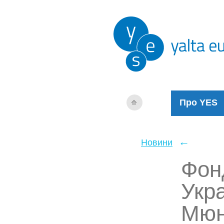
Про YES
←
Новини
Фон
Укра
Мюн