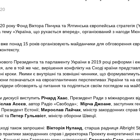
020
20 року Фонд Віктора Пінчука та Ялтинська європейська стратегія (
 тему «Україна, що рухається вперед», організований з нагоди Мюн
вже понад 15 років організовують майданчики для обговорення євр
контексту.
ового Президента та парламенту України в 2019 році реформи і е
, але в той же час, вирішення конфлікту на Сході країни предста
ні кроки. Якими є внутрішні та зовнішні чинники, що формуватимуть 
они позначаться на євроатлантичних перспективах України та на євр
і лідери обговорять ці питання та поділяться своїм поглядом на май
дискусії виступить
Річард Хаас
, Президент Ради з міжнародних ві
іслав Асєєв
, автор Радіо «Свобода»;
Мірча Джоане
, заступник г
, Президент Естонії;
Мирослав Лайчак
, міністр закордонних справ
ії та
Петер Гульквіст
, міністр оборони Швеції.
заході також запрошені:
Вікторія Нуланд
, старша радниця Albright S
 практики закордонних справ і директорка Проекту енергетичної г
м. Кеннеді при Гарвардському університеті;
Гвендолін Сасс
, дирек