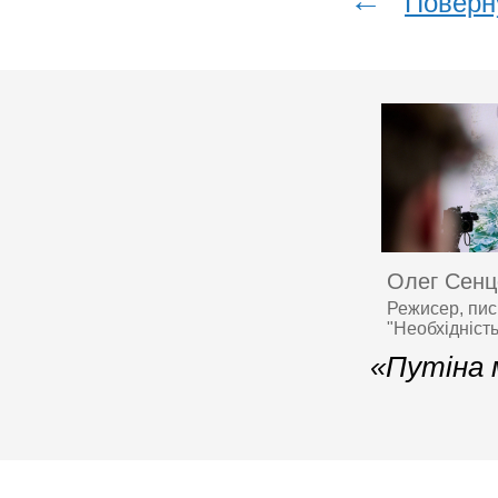
←
Поверн
Олег Сенц
Режисер, пис
"Необхідніст
«Путіна 