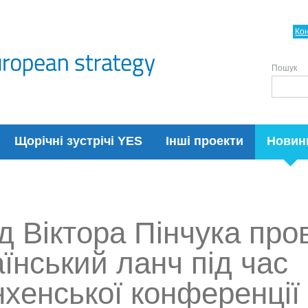
Ко
Пошук
Щорічні зустрічі YES
Інші проекти
Новин
д Віктора Пінчука про
їнський ланч під час
хенської конференції 