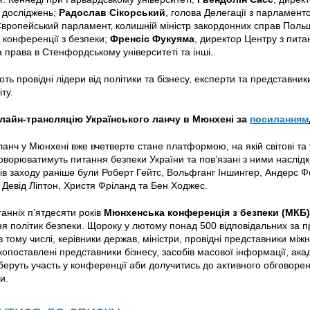
 досліджень;
Радослав Сікорський
, голова Делегації з парламент
вропейський парламент, колишній міністр закордонних справ Польщ
 конференції з безпеки;
Френсіс Фукуяма
, директор Центру з питан
 права в Стенфордському університеті та інші.
ють провідні лідери від політики та бізнесу, експерти та представник
іту.
лайн-трансляцію Українського ланчу в Мюнхені за
посиланням
ланч у Мюнхені вже вчетверте стане платформою, на якій світові та у
оворюватимуть питання безпеки України та пов’язані з ними наслідк
ів заходу раніше були Роберт Гейтс, Вольфганг Іншингер, Андерс Ф
Девід Ліптон, Христя Фріланд та Бен Ходжес.
анніх п’ятдесяти років
Мюнхенська конференція з безпеки (МКБ)
ня політик безпеки. Щороку у лютому понад 500 відповідальних за п
, в тому числі, керівники держав, міністри, провідні представники мі
копоставлені представники бізнесу, засобів масової інформації, ака
 беруть участь у конференції аби долучитись до активного обговорен
и.