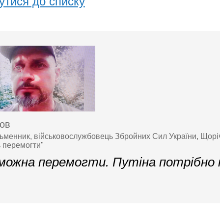
утися до списку
ов
ьменник, військовослужбовець Збройних Сил України, Щорі
ь перемогти"
можна перемогти. Путіна потрібно 