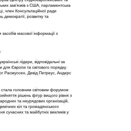
ських зав’язків з США, парламентська
і, член Консультаційної ради
ь демократії, розвитку та
и засобів масової інформації з
.
країнські лідери, відповідальні за
и для Європи та світового порядку.
ог Расмуссен, Девід Петреус, Андерс
стала головним світовим форумом
рийняття рішень фігур вищого рівня з
жнародних та неурядових організацій,
демічних кіл та громадянського
ня сучасних та майбутніх викликів у