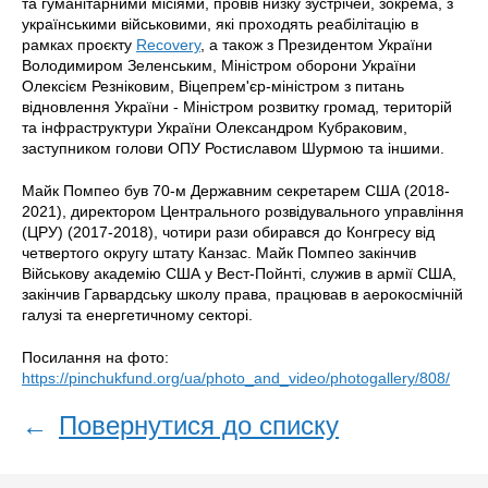
та гуманітарними місіями, провів низку зустрічей, зокрема, з
українськими військовими, які проходять реабілітацію в
рамках проєкту
Recovery
, а також з Президентом України
Володимиром Зеленським, Міністром оборони України
Олексієм Резніковим, Віцепрем'єр-міністром з питань
відновлення України - Міністром розвитку громад, територій
та інфраструктури України Олександром Кубраковим,
заступником голови ОПУ Ростиславом Шурмою та іншими.
Майк Помпео був 70-м Державним секретарем США (2018-
2021), директором Центрального розвідувального управління
(ЦРУ) (2017-2018), чотири рази обирався до Конгресу від
четвертого округу штату Канзас. Майк Помпео закінчив
Військову академію США у Вест-Пойнті, служив в армії США,
закінчив Гарвардську школу права, працював в аерокосмічній
галузі та енергетичному секторі.
Посилання на фото:
https://pinchukfund.org/ua/photo_and_video/photogallery/808/
←
Повернутися до списку