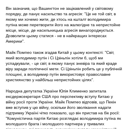
Він зазначив, що Вашингтон не зацікавлений у світовому
порядку, де панує насильство та агресія: "Це не той світ, в
якому ми хочемо жити, де хтось на кшталт володимира
путіна може перетворити його на жалюгідне та непристойне
місце, місце, де насильницька агресія винагороджується.
Дозволити цьому статися - не в найкращих інтересах
Америки".
Майк Помпео також згадав Китай у цьому контексті: "Світ,
який володимир путін і Сі Цзіньпін хотіли б, щоб ми
успадкували, - це світ, в якому панує зневіра та який краде
віру заради політичної мети. Сі Цзіньпін робить це у публічній
площині, а володимир путін використовує православне
християнство у найбільш непристойних цілях".
Народна депутатка України Юлія Клименко запитала
ексдержсекретаря США про перспективу вступу Китаю у
війну росії проти України. Майк Помпео відповів, що Пекін
вже вступив у цю війну, оскільки його зволікання надати
підтримку Україні чітко показало, що він пристав на бік росії:
"Комуністична партія Китаю розглядає володимира путіна як
молодшого брата і молодшого партнера у тривалих