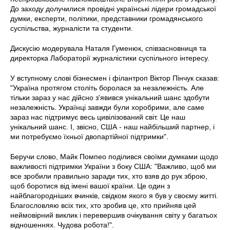
До заходу долучилися провідні українські лідери громадської
думки, експерти, політики, представники громадянського
суспільства, журналісти та студенти.
Дискусію модерувала Наталя Гуменюк, співзасновниця та
директорка Лабораторії журналістики суспільного інтересу.
У вступному слові бізнесмен і філантроп Віктор Пінчук сказав:
"Україна протягом століть боролася за незалежність. Але
тільки зараз у нас дійсно з'явився унікальний шанс здобути
незалежність. Українці завжди були хоробрими, але саме
зараз нас підтримує весь цивілізований світ. Це наш
унікальний шанс. І, звісно, США - наш найбільший партнер, і
ми потребуємо їхньої двопартійної підтримки".
Беручи слово, Майк Помпео поділився своїми думками щодо
важливості підтримки України з боку США: "Важливо, щоб ми
все зробили правильно заради тих, хто взяв до рук зброю,
щоб боротися від імені вашої країни. Це один з
найблагородніших вчинків, свідком якого я був у своєму житті.
Благословляю всіх тих, хто зробив це, хто прийняв цей
неймовірний виклик і перевершив очікування світу у багатьох
відношеннях. Чудова робота!".