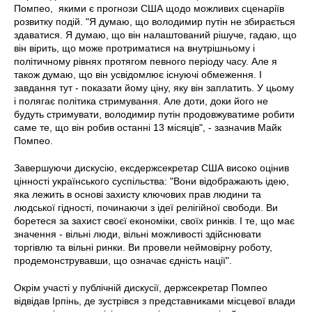
Помпео, якими є прогнози США щодо можливих сценаріїв
розвитку подій. "Я думаю, що володимир путін не збирається
здаватися. Я думаю, що він налаштований рішуче, гадаю, що
він вірить, що може протриматися на внутрішньому і
політичному рівнях протягом певного періоду часу. Але я
також думаю, що він усвідомлює існуючі обмеження. І
завдання тут - показати йому ціну, яку він заплатить. У цьому
і полягає політика стримування. Але доти, доки його не
будуть стримувати, володимир путін продовжуватиме робити
саме те, що він робив останні 13 місяців", - зазначив Майк
Помпео.
Завершуючи дискусію, ексдержсекретар США високо оцінив
цінності українського суспільства: "Вони відображають ідею,
яка лежить в основі захисту ключових прав людини та
людської гідності, починаючи з ідеї релігійної свободи. Ви
боретеся за захист своєї економіки, своїх ринків. І те, що має
значення - вільні люди, вільні можливості здійснювати
торгівлю та вільні ринки. Ви провели неймовірну роботу,
продемонструвавши, що означає єдність нації".
Окрім участі у публічній дискусії, держсекретар Помпео
відвідав Ірпінь, де зустрівся з представниками місцевої влади