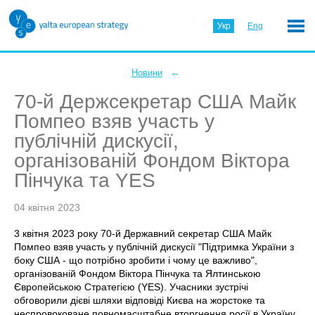
Укр
Eng
←
Новини
70-й Держсекретар США Майк
Помпео взяв участь у
публічній дискусії,
організованій Фондом Віктора
Пінчука та YES
04 квітня 2023
3 квітня 2023 року 70-й Державний секретар США Майк
Помпео взяв участь у публічній дискусії "Підтримка України з
боку США - що потрібно зробити і чому це важливо",
організованій Фондом Віктора Пінчука та Ялтинською
Європейською Стратегією (YES). Учасники зустрічі
обговорили дієві шляхи відповіді Києва на жорстоке та
неспровоковане повномасштабне вторгнення росії в Україну.