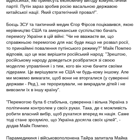
відносинах, які принесуть економічну вигоду комуністичній
партії. Путін зараз зробив росію васальною державою
китайської нації. Який стратегічний провал!".
Боєць ЗСУ та тактичний медик Єгор Фірсов поцікавився, якою
керівництво США та американське суспільство бачать
перемогу України в цій війні: "Чи не вважаєте ви, що
справжньою перемогою для нас буде якщо не розвал росії,
то принаймні повалення путінського режиму?" Майк Помпео
відповів, що це має вирішити російський народ: "Зрештою,
російському народу доведеться розібратися зі своєю
моделлю управління і з тим, кого він хоче бачити своїми
лідерами. Це вирішувати не США чи будь-кому іншому. Але
ми можемо вимагати, щоб вони не вторгалися (у суверенні
держави - Ред.), не тероризували, не викрадали дітей і не
вивозили їх в іншу країну".
"Перемогою була б стабільна, суверенна і вільна Україна з
політичним контролем у своїх руках. Така, де є можливість
робити власний вибір, щоб рухатися вперед як нація. Саме
тоді стане зрозуміло, що Україна досягла своїх цілей", -
додав Майк Помпео.
Парамедикиня і військовополонена Тайра запитала Майка