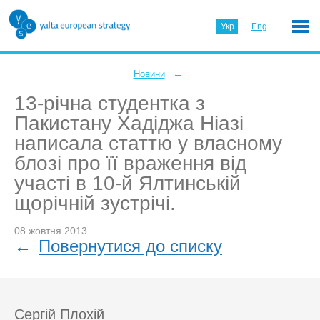
Укр
Eng
←
Новини
13-річна студентка з
Пакистану Хадіджа Ніазі
написала статтю у власному
блозі про її враження від
участі в 10-й Ялтинській
щорічній зустрічі.
08 жовтня 2013
←
Повернутися до списку
Сергій Плохій