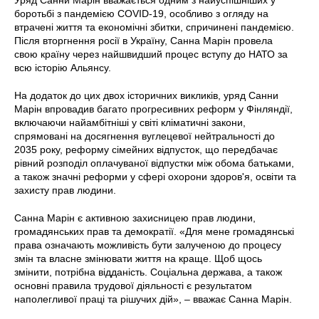
боротьбі з пандемією COVID-19, особливо з огляду на
втрачені життя та економічні збитки, спричинені пандемією.
Після вторгнення росії в Україну, Санна Марін провела
свою країну через найшвидший процес вступу до НАТО за
всю історію Альянсу.
На додаток до цих двох історичних викликів, уряд Санни
Марін впровадив багато прогресивних реформ у Фінляндії,
включаючи найамбітніші у світі кліматичні закони,
спрямовані на досягнення вуглецевої нейтральності до
2035 року, реформу сімейних відпусток, що передбачає
рівний розподіл оплачуваної відпустки між обома батьками,
а також значні реформи у сфері охорони здоров'я, освіти та
захисту прав людини.
Санна Марін є активною захисницею прав людини,
громадянських прав та демократії. «Для мене громадянські
права означають можливість бути залученою до процесу
змін та власне змінювати життя на краще. Щоб щось
змінити, потрібна відданість. Соціальна держава, а також
основні правила трудової діяльності є результатом
наполегливої праці та рішучих дій», – вважає Санна Марін.