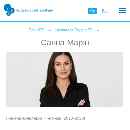
Укр
Eng
←
←
Про YES
Наглядова Рада YES
Санна Марін
Прем'єр-міністерка Фінляндії (2019-2023)