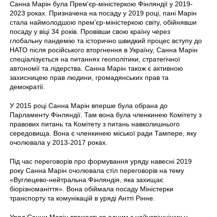
Санна Марін була Прем'єр-міністеркою Фінляндії у 2019-
2023 роках. Призначена на посаду у 2019 році, пані Марін
стала наймолодшою прем'єр-міністеркою світу, обійнявши
посаду у віці 34 років. Провівши свою країну через
глобальну пандемію та історично швидкий процес вступу до
НАТО після російського вторгнення в Україну, Санна Марін
спеціалізується на питаннях геополітики, стратегічної
автономії та лідерства. Санна Марін також є активною
захисницею прав людини, громадянських прав та
демократії.
У 2015 році Санна Марін вперше була обрана до
Парламенту Фінляндії. Там вона була членкинею Комітету з
правових питань та Комітету з питань навколишнього
середовища. Вона є членкинею міської ради Тампере, яку
очолювала у 2013-2017 роках.
Під час переговорів про формування уряду навесні 2019
року Санна Марін очолювала стіл переговорів на тему
«Вуглецево-нейтральна Фінляндія, яка захищає
біорізноманіття». Вона обіймала посаду Міністерки
транспорту та комунікацій в уряді Антті Рінне.
Уряд Санни Марін вважається одним з найуспішніших у