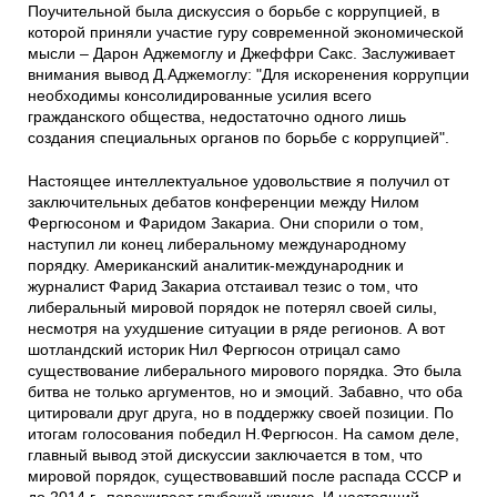
Поучительной была дискуссия о борьбе с коррупцией, в
которой приняли участие гуру современной экономической
мысли – Дарон Аджемоглу и Джеффри Сакс. Заслуживает
внимания вывод Д.Аджемоглу: "Для искоренения коррупции
необходимы консолидированные усилия всего
гражданского общества, недостаточно одного лишь
создания специальных органов по борьбе с коррупцией".
Настоящее интеллектуальное удовольствие я получил от
заключительных дебатов конференции между Нилом
Фергюсоном и Фаридом Закариа. Они спорили о том,
наступил ли конец либеральному международному
порядку. Американский аналитик-международник и
журналист Фарид Закариа отстаивал тезис о том, что
либеральный мировой порядок не потерял своей силы,
несмотря на ухудшение ситуации в ряде регионов. А вот
шотландский историк Нил Фергюсон отрицал само
существование либерального мирового порядка. Это была
битва не только аргументов, но и эмоций. Забавно, что оба
цитировали друг друга, но в поддержку своей позиции. По
итогам голосования победил Н.Фергюсон. На самом деле,
главный вывод этой дискуссии заключается в том, что
мировой порядок, существовавший после распада СССР и