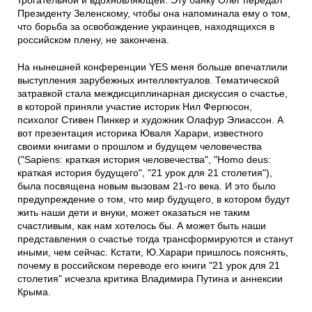
трогательной и вдохновляющей. Эту банку Олег передал
Президенту Зеленскому, чтобы она напоминала ему о том,
что борьба за освобождение украинцев, находящихся в
российском плену, не закончена.
На нынешней конференции YES меня больше впечатлили
выступления зарубежных интеллектуалов. Тематической
затравкой стала междисциплинарная дискуссия о счастье,
в которой приняли участие историк Нил Фергюсон,
психолог Стивен Пинкер и художник Олафур Элиассон. А
вот презентация историка Юваля Харари, известного
своими книгами о прошлом и будущем человечества
("Sapiens: краткая история человечества", "Homo deus:
краткая история будущего", "21 урок для 21 столетия"),
была посвящена новым вызовам 21-го века. И это было
предупреждение о том, что мир будущего, в котором будут
жить наши дети и внуки, может оказаться не таким
счастливым, как нам хотелось бы. А может быть наши
представления о счастье тогда трансформируются и станут
иными, чем сейчас. Кстати, Ю.Харари пришлось пояснять,
почему в российском переводе его книги "21 урок для 21
столетия" исчезла критика Владимира Путина и аннексии
Крыма.