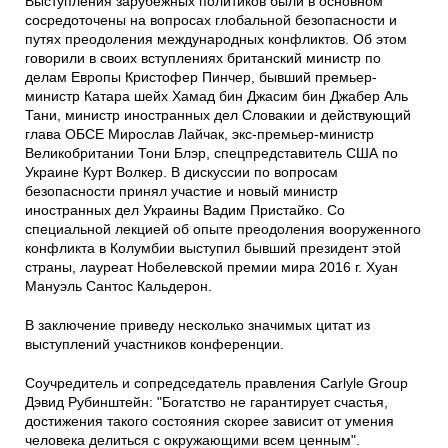
Выступления зарубежных политиков были в основном
сосредоточены на вопросах глобальной безопасности и
путях преодоления международных конфликтов. Об этом
говорили в своих вступлениях британский министр по
делам Европы Кристофер Пинчер, бывший премьер-
министр Катара шейх Хамад бин Джасим бин Джабер Аль
Тани, министр иностранных дел Словакии и действующий
глава ОБСЕ Мирослав Лайчак, экс-премьер-министр
Великобритании Тони Блэр, спецпредставитель США по
Украине Курт Волкер. В дискуссии по вопросам
безопасности принял участие и новый министр
иностранных дел Украины Вадим Пристайко. Со
специальной лекцией об опыте преодоления вооруженного
конфликта в Колумбии выступил бывший президент этой
страны, лауреат Нобелевской премии мира 2016 г. Хуан
Мануэль Сантос Кальдерон.
В заключение приведу несколько значимых цитат из
выступлений участников конференции.
Соучредитель и сопредседатель правления Carlyle Group
Дэвид Рубинштейн: "Богатство не гарантирует счастья,
достижения такого состояния скорее зависит от умения
человека делиться с окружающими всем ценным".