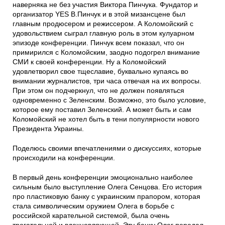
наверняка не без участия Виктора Пинчука. Фундатор и
организатор YES В.Пинчук и в этой мизансцене был
главным продюсером и режиссером. А Коломойский с
удовольствием сыграл главную роль в этом кулуарном
эпизоде конференции. Пинчук всем показал, что он
примирился с Коломойским, заодно подогрел внимание
СМИ к своей конференции. Ну а Коломойский
удовлетворил свое тщеславие, буквально купаясь во
внимании журналистов, три часа отвечая на их вопросы.
При этом он подчеркнул, что не должен появляться
одновременно с Зеленским. Возможно, это было условие,
которое ему поставил Зеленский. А может быть и сам
Коломойский не хотел быть в тени популярности нового
Президента Украины.
Поделюсь своими впечатлениями о дискуссиях, которые
происходили на конференции.
В первый день конференции эмоционально наиболее
сильным было выступление Олега Сенцова. Его история
про пластиковую банку с украинским прапором, которая
стала символическим оружием Олега в борьбе с
российской карательной системой, была очень