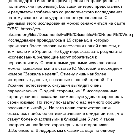
(нестандартно изменить фокус зрения на традиционные
политические проблемы). Большой интерес представляют
и результаты глобального социологического исследования
на тему счастья и государственного управления. С
данными этого исследования можно ознакомиться на сайте
"YES": https://yes-
ukraine.org/files/Documents/Full%20Scientific%20Report%20Web.
Исследование проводилось в 15 странах, в которых
проживает более половины населения нашей планеты, в
том числе и в Украине. Не буду пересказывать результаты
исследования, желающие могут обратиться к
первоисточнику. С некоторыми данными исследования
можно познакомиться и в статье Ю.Мостовой в последнем
номере "Зеркала недели". Отмечу лишь наиболее
интересные данные, связанные с нашей страной. По
Украине, естественно, ситуация выглядит очень
парадоксально. С одной стороны, из 15 исследованных
стран украинцы показали наименьшую удовлетворенность
своей жизнью. По этому показателю нас немного обошли
россияне и китайцы. Но зато наши соотечественники
оказались наиболее оптимистичными в ожидании того, что
станут более счастливыми в ближайшие 5 лет. И такие
настроения наиболее характерны для сторонников
В.Зеленского. В лидерах мы оказались еще по одному