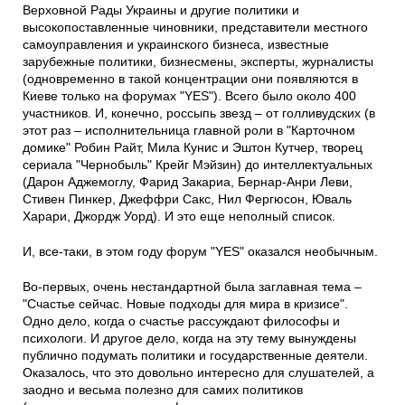
Верховной Рады Украины и другие политики и
высокопоставленные чиновники, представители местного
самоуправления и украинского бизнеса, известные
зарубежные политики, бизнесмены, эксперты, журналисты
(одновременно в такой концентрации они появляются в
Киеве только на форумах "YES"). Всего было около 400
участников. И, конечно, россыпь звезд – от голливудских (в
этот раз – исполнительница главной роли в "Карточном
домике" Робин Райт, Мила Кунис и Эштон Кутчер, творец
сериала "Чернобыль" Крейг Мэйзин) до интеллектуальных
(Дарон Аджемоглу, Фарид Закариа, Бернар-Анри Леви,
Стивен Пинкер, Джеффри Сакс, Нил Фергюсон, Юваль
Харари, Джордж Уорд). И это еще неполный список.
И, все-таки, в этом году форум "YES" оказался необычным.
Во-первых, очень нестандартной была заглавная тема –
"Счастье сейчас. Новые подходы для мира в кризисе".
Одно дело, когда о счастье рассуждают философы и
психологи. И другое дело, когда на эту тему вынуждены
публично подумать политики и государственные деятели.
Оказалось, что это довольно интересно для слушателей, а
заодно и весьма полезно для самих политиков