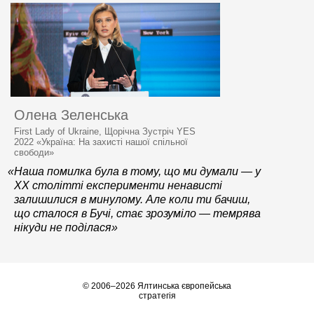
Олена Зеленська
First Lady of Ukraine, Щорічна Зустріч YES
2022 «Україна: На захисті нашої спільної
свободи»
«Наша помилка була в тому, що ми думали — у
XX столітті експерименти ненависті
залишилися в минулому. Але коли ти бачиш,
що сталося в Бучі, стає зрозуміло — темрява
нікуди не поділася»
© 2006–2026 Ялтинська європейська
стратегія