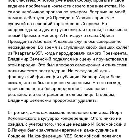
под счастьем. А потом уже начал формулировать и свое
видение проблемы в контексте своего президентства. Но
самое необычное произошло вечером. Впервые на моей
памяти действующий Президент Украины пришел с
супругой на вечерний торжественный прием. Его
сопровождали и другие руководители страны, в том числе
новый Премьер-министр А.Гончарук и глава Офиса
Президента А.Богдан. А дальше случилось совершенно
неожиданное. Во время выступления своих бывших коллег
из "Квартала-95", когда пародировали самого Президента,
Владимир Зеленский поднялся на сцену и поучаствовал в
этой пародии. Это был апофеоз самоиронии и стилистики
политического постмодерна. На следующий день
французский философ и публицист Бернар-Анри Леви
сказал, что он был потрясен увиденным. На его взгляд,
произошло нечто беспрецедентное – смешение
реальности и ее отражения в одном лице. В общем,
Владимир Зеленский продолжает удивлять.
В-третьих, ажиотаж вызвало появление олигарха Игоря
Коломойского в кулуарах конференции. Этого никто не
ожидал, с учетом того, что еще недавно И.Коломойский и
В.Пинчук были заклятыми врагами и даже судились в
Лондоне. На конференции YES Коломойский появился