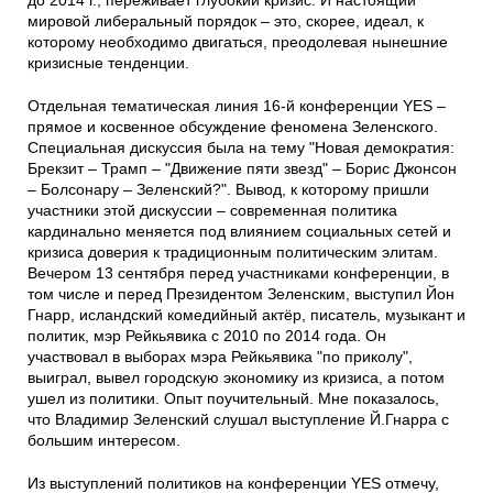
до 2014 г., переживает глубокий кризис. И настоящий
мировой либеральный порядок – это, скорее, идеал, к
которому необходимо двигаться, преодолевая нынешние
кризисные тенденции.
Отдельная тематическая линия 16-й конференции YES –
прямое и косвенное обсуждение феномена Зеленского.
Специальная дискуссия была на тему "Новая демократия:
Брекзит – Трамп – "Движение пяти звезд" – Борис Джонсон
– Болсонару – Зеленский?". Вывод, к которому пришли
участники этой дискуссии – современная политика
кардинально меняется под влиянием социальных сетей и
кризиса доверия к традиционным политическим элитам.
Вечером 13 сентября перед участниками конференции, в
том числе и перед Президентом Зеленским, выступил Йон
Гнарр, исландский комедийный актёр, писатель, музыкант и
политик, мэр Рейкьявика с 2010 по 2014 года. Он
участвовал в выборах мэра Рейкьявика "по приколу",
выиграл, вывел городскую экономику из кризиса, а потом
ушел из политики. Опыт поучительный. Мне показалось,
что Владимир Зеленский слушал выступление Й.Гнарра с
большим интересом.
Из выступлений политиков на конференции YES отмечу,