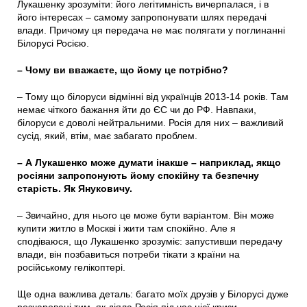
Лукашенку зрозуміти: його легітимність вичерпалася, і в
його інтересах – самому запропонувати шлях передачі
влади. Причому ця передача не має полягати у поглинанні
Білорусі Росією.
– Чому ви вважаєте, що йому це потрібно?
– Тому що білоруси відмінні від українців 2013-14 років. Там
немає чіткого бажання йти до ЄС чи до РФ. Навпаки,
білоруси є доволі нейтральними. Росія для них – важливий
сусід, який, втім, має забагато проблем.
– А Лукашенко може думати інакше – наприклад, якщо
росіяни запропонують йому спокійну та безпечну
старість. Як Януковичу.
– Звичайно, для нього це може бути варіантом. Він може
купити житло в Москві і жити там спокійно. Але я
сподіваюся, що Лукашенко зрозуміє: запустивши передачу
влади, він позбавиться потреби тікати з країни на
російському гелікоптері.
Ще одна важлива деталь: багато моїх друзів у Білорусі дуже