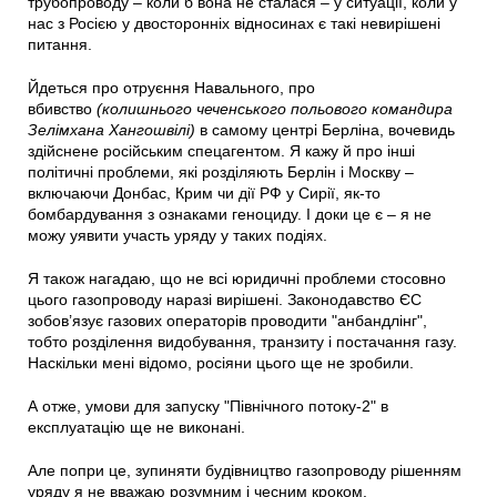
трубопроводу – коли б вона не сталася – у ситуації, коли у
нас з Росією у двосторонніх відносинах є такі невирішені
питання.
Йдеться про отруєння Навального, про
вбивство
(колишнього чеченського польового командира
Зелімхана Хангошвілі)
в самому центрі Берліна, вочевидь
здійснене російським спецагентом. Я кажу й про інші
політичні проблеми, які розділяють Берлін і Москву –
включаючи Донбас, Крим чи дії РФ у Сирії, як-то
бомбардування з ознаками геноциду. І доки це є – я не
можу уявити участь уряду у таких подіях.
Я також нагадаю, що не всі юридичні проблеми стосовно
цього газопроводу наразі вирішені. Законодавство ЄС
зобов’язує газових операторів проводити "анбандлінг",
тобто розділення видобування, транзиту і постачання газу.
Наскільки мені відомо, росіяни цього ще не зробили.
А отже, умови для запуску "Північного потоку-2" в
експлуатацію ще не виконані.
Але попри це, зупиняти будівництво газопроводу рішенням
уряду я не вважаю розумним і чесним кроком.