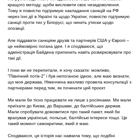
кращого методу, щоби висловити своє незадоволення.
Тому я повністю підтримую накладання санкцій на РФ
через їхні дії в Україні та щодо України; повністю підтримую
санкції проти тих у Білорусі, що чинить утиски щодо
опозиції.
Але піддавати санкціям друзів та партнерів США у Європі –
це неймовірно погана ідея. І я сподіваюся, що
адміністрація Байдена припинить навіть розмірковувати про
такі дії.
І поки ви не перепитали, я хочу сказати: можливо,
"Північний потік-2" і був непоганою ідеєю, але маю визнати,
що моя держава, Німеччина жахливо провела консультації з
партнерами перед тим, як починати цей проєкт.
Ми мали би тісно працювати не лише з росіянами. Ми мали
приїхати до Києва, до Варшави, до балтійських держав.
Мали спробувати домовитися про такий пакет, який би
врахував українські, польські, балтійські інтереси тощо. Це
такий момент самокритики, який я маю.
Сподіваюся, ця історія нас навчила тому, що подібні