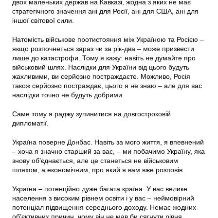
двох маленьких держав на Кавказі, жодна з яких не має
стратегічного значення ані для Росії, ані для США, ані для
іншої світової сили.
Натомість військове протистояння між Україною та Росією –
якщо розпочнеться зараз чи за рік-два – може призвести
лише до катастрофи. Тому я кажу: навіть не думайте про
військовий шлях. Наслідки для України від цього будуть
жахливими, ви серйозно постраждаєте. Можливо, Росія
також серйозно постраждає, цього я не знаю – але для вас
наслідки точно не будуть добрими.
Саме тому я раджу зупинитися на довгостроковій
дипломатії.
Україна поверне Донбас. Навіть за мого життя, я впевнений
– хоча я значно старший за вас, – ми побачимо Україну, яка
знову об’єднається, але це станеться не військовим
шляхом, а економічним, про який я вам вже розповів.
Україна – потенційно дуже багата країна. У вас велике
населення з високим рівнем освіти і у вас – неймовірний
потенціал підвищення середнього доходу. Немає жодних
об’єктивних причин, чому він не мав би сягнути рівня