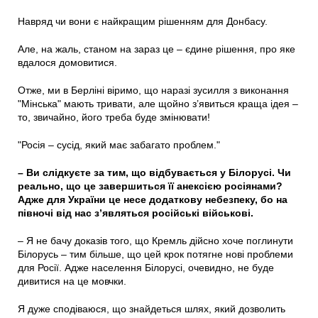
Навряд чи вони є найкращим рішенням для Донбасу.
Але, на жаль, станом на зараз це – єдине рішення, про яке
вдалося домовитися.
Отже, ми в Берліні віримо, що наразі зусилля з виконання
"Мінська" мають тривати, але щойно з’явиться краща ідея –
то, звичайно, його треба буде змінювати!
"Росія – сусід, який має забагато проблем."
– Ви слідкуєте за тим, що відбувається у Білорусі. Чи
реально, що це завершиться її анексією росіянами?
Адже для України це несе додаткову небезпеку, бо на
півночі від нас з’являться російські військові.
– Я не бачу доказів того, що Кремль дійсно хоче поглинути
Білорусь – тим більше, що цей крок потягне нові проблеми
для Росії. Адже населення Білорусі, очевидно, не буде
дивитися на це мовчки.
Я дуже сподіваюся, що знайдеться шлях, який дозволить