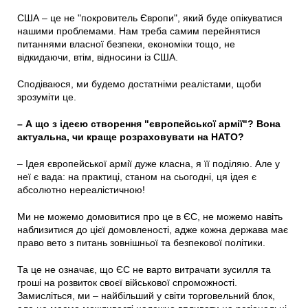
США – це не "покровитель Європи", який буде опікуватися
нашими проблемами. Нам треба самим перейнятися
питаннями власної безпеки, економіки тощо, не
відкидаючи, втім, відносини із США.
Сподіваюся, ми будемо достатніми реалістами, щоби
зрозуміти це.
– А що з ідеєю створення "європейської армії"? Вона
актуальна, чи краще розраховувати на НАТО?
– Ідея європейської армії дуже класна, я її поділяю. Але у
неї є вада: на практиці, станом на сьогодні, ця ідея є
абсолютно нереалістичною!
Ми не можемо домовитися про це в ЄС, не можемо навіть
наблизитися до цієї домовленості, адже кожна держава має
право вето з питань зовнішньої та безпекової політики.
Та це не означає, що ЄС не варто витрачати зусилля та
гроші на розвиток своєї військової спроможності.
Замисліться, ми – найбільший у світи торговельний блок,