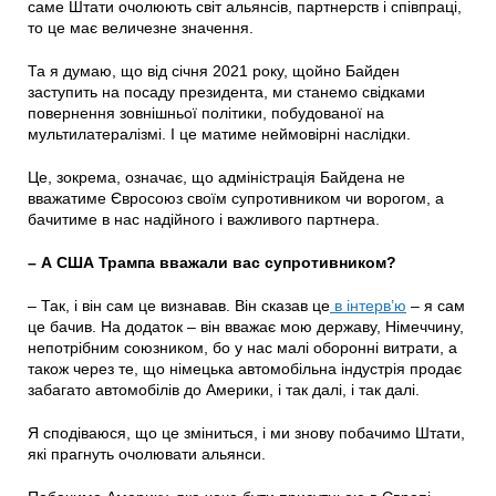
саме Штати очолюють світ альянсів, партнерств і співпраці,
то це має величезне значення.
Та я думаю, що від січня 2021 року, щойно Байден
заступить на посаду президента, ми станемо свідками
повернення зовнішньої політики, побудованої на
мультилатералізмі. І це матиме неймовірні наслідки.
Це, зокрема, означає, що адміністрація Байдена не
вважатиме Євросоюз своїм супротивником чи ворогом, а
бачитиме в нас надійного і важливого партнера.
– А США Трампа вважали вас супротивником?
– Так, і він сам це визнавав. Він сказав це
в інтерв’ю
– я сам
це бачив. На додаток – він вважає мою державу, Німеччину,
непотрібним союзником, бо у нас малі оборонні витрати, а
також через те, що німецька автомобільна індустрія продає
забагато автомобілів до Америки, і так далі, і так далі.
Я сподіваюся, що це зміниться, і ми знову побачимо Штати,
які прагнуть очолювати альянси.