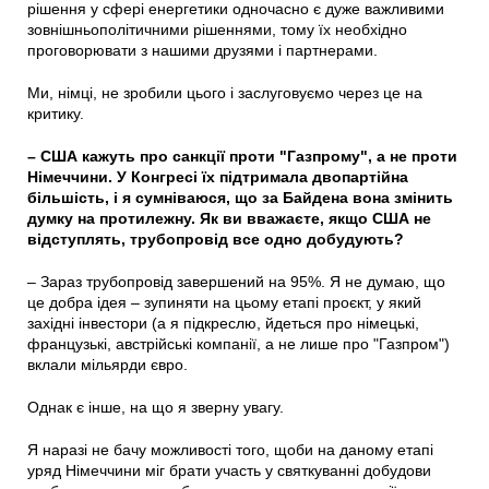
рішення у сфері енергетики одночасно є дуже важливими
зовнішньополітичними рішеннями, тому їх необхідно
проговорювати з нашими друзями і партнерами.
Ми, німці, не зробили цього і заслуговуємо через це на
критику.
– США кажуть про санкції проти "Газпрому", а не проти
Німеччини. У Конгресі їх підтримала двопартійна
більшість, і я сумніваюся, що за Байдена вона змінить
думку на протилежну. Як ви вважаєте, якщо США не
відступлять, трубопровід все одно добудують?
– Зараз трубопровід завершений на 95%. Я не думаю, що
це добра ідея – зупиняти на цьому етапі проєкт, у який
західні інвестори (а я підкреслю, йдеться про німецькі,
французькі, австрійські компанії, а не лише про "Газпром")
вклали мільярди євро.
Однак є інше, на що я зверну увагу.
Я наразі не бачу можливості того, щоби на даному етапі
уряд Німеччини міг брати участь у святкуванні добудови