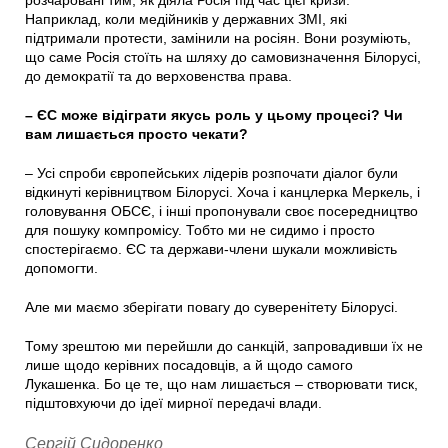
розчаровані тим, як діяла Росія під час цієї кризи.
Наприклад, коли медійників у державних ЗМІ, які
підтримали протести, замінили на росіян. Вони розуміють,
що саме Росія стоїть на шляху до самовизначення Білорусі,
до демократії та до верховенства права.
– ЄС може відіграти якусь роль у цьому процесі? Чи
вам лишається просто чекати?
– Усі спроби європейських лідерів розпочати діалог були
відкинуті керівництвом Білорусі. Хоча і канцлерка Меркель, і
головування ОБСЄ, і інші пропонували своє посередництво
для пошуку компромісу. Тобто ми не сидимо і просто
спостерігаємо. ЄС та держави-члени шукали можливість
допомогти.
Але ми маємо зберігати повагу до суверенітету Білорусі.
Тому зрештою ми перейшли до санкцій, запровадивши їх не
лише щодо керівних посадовців, а й щодо самого
Лукашенка. Бо це те, що нам лишається – створювати тиск,
підштовхуючи до ідеї мирної передачі влади.
Сергій Сидоренко