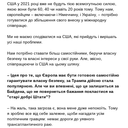
США у 2021 році вже не будуть тією всемогутньою силою,
якою вони були 60, 40 чи навіть 20 років тому. Тому нам,
європейцям – включаючи і Німеччину, і Україну, – потрібно
готуватися до збільшення свого внеску у міжнародну
співпрацю.
Ми не маємо сподіватися на США, які прийдуть і вирішать
усі наші проблеми.
Нам потрібно ставати більш самостійними, беручи власну
безпеку та власні інтереси у свої руки. Але, звісно,
співпрацюючи із США на цьому шляху.
– Ідея про те, що Європа має бути готовою самостійно
гарантувати власну безпеку, за Трампа дійсно стала
популярною. Але чи ви впевнені, що це залишиться за
Байдена, що не повернеться бажання покластися на
"старі добрі Штати"?
– На жаль, така загроза є, вона мене дуже непокоїть. Тому
я зроблю все від себе залежне, щоби нагадати усім
політичним гравцям: немає дороги до уявного
трансатлантичного раю.