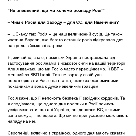
"Не впевнений, що ми хочемо розпаду Росії"
– Чим є Росія для Заходу – для ЄС, для Німеччини?
– …Скажу так: Росія – це наш величезний сусід. Це також
частина Європи, яка багато останніх років відігравала для
нас роль військової загрози.
Я, звичайно, знаю, наскільки Україна постраждала від
застосування росіянами військової сили на вашій території.
Але я вважаю, що ми Росію часто переоцінюємо. Її ВВП –
менший за ВВП Італії. Тож не варто у своїй уяві
перетворювати Росію на гіганта, якщо за економічними
показниками вона є дуже невеликим гравцем.
Росія каже, що її непокоїть безпека її західних кордонів. Та
я сподіваюся, що одного дня політики в Росії почнуть
усвідомлювати, що ані Україна, ані держави ЄС, з якими
вона межує, – не вороги. Що ми не припускаємо можливість
нападу на неї.
Європейці, включно з Україною, одного дня мають сказати