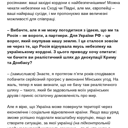
росіянами: ваші західні кордони є найбезпечнішими! Можна
чекати небезпеки на Сході чи Півдні, але ми, європейці –
ваші найкращі сусіди, і ми пропонуємо вам величезні
можливості для співпраці.
– Вибачте, але я не можу погодитися з ідеєю, що ми та
Росія – не вороги, а партнери. Для України РФ – це
ворог, який окупував нашу землю. І це сталося зовсім
не через те, що Росія відчувала якусь небезпеку на
українському кордоні. З цього приводу хочу спитати:
чи бачите ви реалістичний шлях до деокупації Криму
та Донбасу?
–
(замислився)
Знаєте, я протягом п’яти років сподівався
побачити серйозний прогрес у виконанні Мінських угод. На
жаль, тепер я маю визнати, що не бачу там реалістичного
шляху – такого, який би задовольнив моїх українських
друзів і приніс остаточну домовленість про мир.
Але я вірю, що Україна може повернути території через
економічне і соціальне відновлення країни. Якщо ваш уряд
зможе успішно подолати масштабну корупцію, якщо ви
створите ситуацію, за якої українці
(на підконтрольній