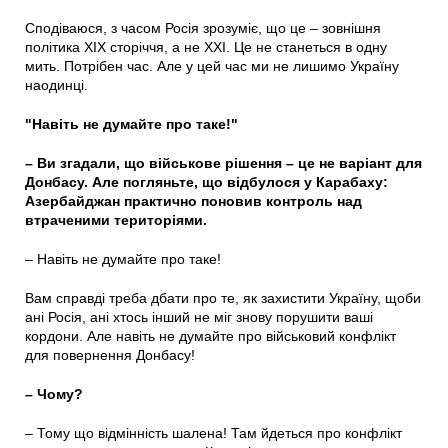
Сподіваюся, з часом Росія зрозуміє, що це – зовнішня
політика XIX сторіччя, а не XXI. Це не станеться в одну
мить. Потрібен час. Але у цей час ми не лишимо Україну
наодинці.
"Навіть не думайте про таке!"
– Ви згадали, що військове рішення – це не варіант для
Донбасу. Але погляньте, що відбулося у Карабаху:
Азербайджан практично поновив контроль над
втраченими територіями.
– Навіть не думайте про таке!
Вам справді треба дбати про те, як захистити Україну, щоби
ані Росія, ані хтось інший не міг знову порушити ваші
кордони. Але навіть не думайте про військовий конфлікт
для повернення Донбасу!
– Чому?
– Тому що відмінність шалена! Там йдеться про конфлікт