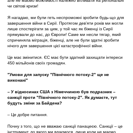
але не маємо можливості належно впливати на регіональні
чи світові кризи!
Я нагадаю, ми були геть неспроможні зробити будь-що для
завершення війни в Сирії. Протягом дев’яти років ми могли
лише спостерігати за цим, у той час як біженці із Сирії
прямували до нас, до Європи! Саме ми несли тягар, який
спричиняла міграція, біженці, але не були здатні зробити
нічого для завершення цієї катастрофічної війни.
Це має змінитися. ЄС має бути здатний захищати інтереси
450 мільйонів своїх громадян.
"Умови для запуску "Північного потоку-2" ще не
виконані"
– У відносинах США з Німеччиною був подразник –
санкції проти "Північного потоку-2". Як думаєте, тут
будуть зміни за Байдена?
– Це добре питання.
Почну з того, що не вважаю санкції панацеєю. Санкції – це
інструмент, до якого ми вдаємося, лише коли не маємо