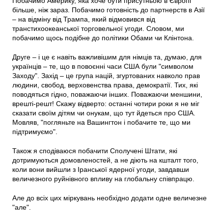
Побачимо Америку, яка хоче бути присутньою в Європі
більше, ніж зараз. Побачимо готовність до партнерств в Азії
– на відміну від Трампа, який відмовився від
транстихоокеанської торговельної угоди. Словом, ми
побачимо щось подібне до політики Обами чи Клінтона.
Друге – і це є навіть важливішим для німців та, думаю, для
українців – те, що в повоєнні часи США були "символом
Заходу". Захід – це група націй, згуртованих навколо прав
людини, свобод, верховенства права, демократії. Тих, які
поводяться гідно, поважаючи інших. Поважаючи меншини,
врешті-решт! Скажу відверто: останні чотири роки я не міг
сказати своїм дітям чи онукам, що тут йдеться про США.
Мовляв, "погляньте на Вашингтон і побачите те, що ми
підтримуємо".
Також я сподіваюся побачити Сполучені Штати, які
дотримуються домовленостей, а не діють на кшталт того,
коли вони вийшли з Іранської ядерної угоди, завдавши
величезного руйнівного впливу на глобальну співпрацю.
Але до всіх цих міркувань необхідно додати одне величезне
"але".