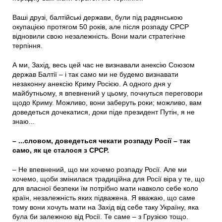
Ваші друзі, балтійські держави, були під радянською
окупацією протягом 50 років, але після розпаду СРСР
відновили свою незалежність. Вони мали стратегічне
терпіння.
А ми, Захід, весь цей час не визнавали анексію Союзом
держав Балтії – і так само ми не будемо визнавати
незаконну анексію Криму Росією. А одного дня у
майбутньому, я впевнений у цьому, почнуться переговори
щодо Криму. Можливо, вони заберуть роки; можливо, вам
доведеться дочекатися, доки піде президент Путін, я не
знаю...
– ...словом, доведеться чекати розпаду Росії – так
само, як це сталося з СРСР.
– Не впевнений, що ми хочемо розпаду Росії. Але ми
хочемо, щоби змінилася традиційна для Росії віра у те, що
для власної безпеки їм потрібно мати навколо себе коло
країн, незалежність яких підважена. Я вважаю, що саме
тому вони хочуть мати на Захід від себе таку Україну, яка
була би залежною від Росії. Те саме – з Грузією тощо.