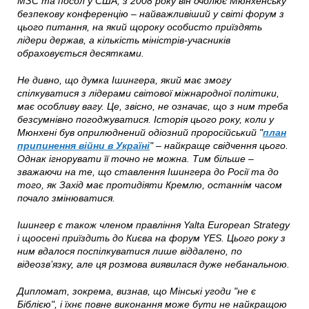
МЗС та посол у США, з 2008 року він очолює Мюнхенську
безпекову конференцію – найважливіший у світі форум з
цього питання, на який щороку особисто приїздять
лідери держав, а кількість міністрів-учасників
обраховується десятками.
Не дивно, що думка Ішингера, який має змогу
спілкуватися з лідерами світової міжнародної політики,
має особливу вагу. Це, звісно, не означає, що з ним треба
безсумнівно погоджуватися. Історія цього року, коли у
Мюнхені був оприлюднений одіозний проросійський "
план
припинення війни в Україні
" – найкраще свідчення цього.
Однак ігнорувати її точно не можна. Тим більше –
зважаючи на те, що ставлення Ішингера до Росії та до
того, як Захід має протидіяти Кремлю, останнім часом
почало змінюватися.
Ішингер є також членом правління Yalta European Strategy
і щоосені приїздить до Києва на форум YES. Цього року з
ним вдалося поспілкуватися лише віддалено, по
відеозв’язку, але ця розмова виявилася дуже небанальною.
Дипломат, зокрема, визнав, що Мінські угоди "не є
Біблією", і їхнє повне виконання може бути не найкращою