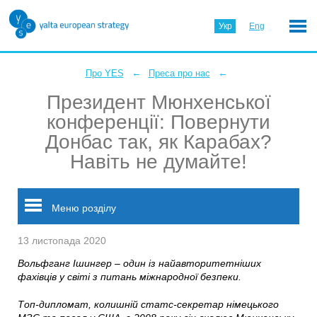
Укр
Eng
←
←
Про YES
Преса про нас
Президент Мюнхенської
конференції: Повернути
Донбас так, як Карабах?
Навіть не думайте!
Меню розділу
13 листопада 2020
Вольфганг Ішингер – один із найавторитетніших
фахівців у світі з питань міжнародної безпеки.
Топ-дипломат, колишній статс-секретар німецького