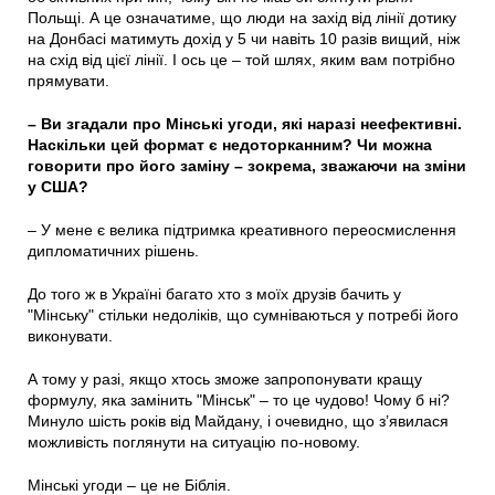
Польщі. А це означатиме, що люди на захід від лінії дотику
на Донбасі матимуть дохід у 5 чи навіть 10 разів вищий, ніж
на схід від цієї лінії. І ось це – той шлях, яким вам потрібно
прямувати.
– Ви згадали про Мінські угоди, які наразі неефективні.
Наскільки цей формат є недоторканним? Чи можна
говорити про його заміну – зокрема, зважаючи на зміни
у США?
– У мене є велика підтримка креативного переосмислення
дипломатичних рішень.
До того ж в Україні багато хто з моїх друзів бачить у
"Мінську" стільки недоліків, що сумніваються у потребі його
виконувати.
А тому у разі, якщо хтось зможе запропонувати кращу
формулу, яка замінить "Мінськ" – то це чудово! Чому б ні?
Минуло шість років від Майдану, і очевидно, що з’явилася
можливість поглянути на ситуацію по-новому.
Мінські угоди – це не Біблія.