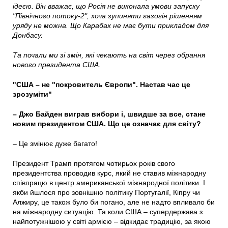
ідеєю. Він вважає, що Росія не виконала умови запуску
"Північного потоку-2", хоча зупиняти газогін рішенням
уряду не можна. Що Карабах не має бути прикладом для
Донбасу.
Та почали ми зі змін, які чекають на світ через обрання
нового президента США.
"США – не "покровитель Європи". Настав час це
зрозуміти"
– Джо Байден виграв вибори і, швидше за все, стане
новим президентом США. Що це означає для світу?
– Це змінює дуже багато!
Президент Трамп протягом чотирьох років свого
президентства проводив курс, який не ставив міжнародну
співпрацю в центр американської міжнародної політики. І
якби йшлося про зовнішню політику Португалії, Кіпру чи
Алжиру, це також було би погано, але не надто впливало би
на міжнародну ситуацію. Та коли США – супердержава з
найпотужнішою у світі армією – відкидає традицію, за якою