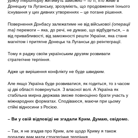
уряду території)
житимуть заможно – то ті, хто живе в
Донецьку та Луганську, зрозуміють, що продовження їхнього
існування у цих дивних утвореннях – це погане рішення.
Повернення Донбасу залежатиме не від військової
(операції
та)
перемоги – яка, до речі, не думаю, що відбудеться, – а
від привабливості, від заможності решти України, яка стане
магнітом і притягне Донецьк та Луганськ до реінтеграції.
Тому я раджу своїм українським друзям розвивати
стратегічне терпіння.
Адже це вирішення конфлікту не буде швидким.
Але якщо Україна буде розвиватися, як годиться, то з часом
ці дві області повернуться. З власної волі. А Україна як
стабільна мирна держава зможе повноцінно брати участь у
міжнародних форматах. Сподіваюся, маючи при цьому
стійкі відносини з Росією.
– Ви у свій відповіді не згадали Крим. Думаю, свідомо.
– Так, я не згадав про Крим, але щодо Криму я також
пораджу вам мати стратегічне терпіння.